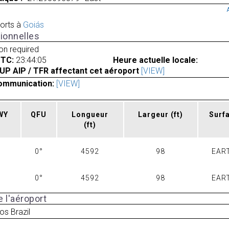
orts à
Goiás
ionnelles
ion required
UTC:
23:44:05
Heure actuelle locale:
UP AIP / TFR affectant cet aéroport
[VIEW]
ommunication:
[VIEW]
RWY
QFU
Longueur
Largeur
(ft)
Surf
(ft)
0°
4592
98
EAR
0°
4592
98
EAR
 l'aéroport
os Brazil