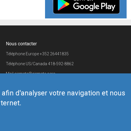
Nous contacter
Téléphone Europe
+352 26441835
Téléphone US/Canada
418-592-8862
Mail
airmate@airmate.aero
(c) Myriel Aviation SA
s afin d'analyser votre navigation et nous
ternet.
Back to top