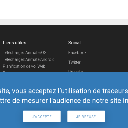
Liens utiles
Social
Téléchargez Airmate iOS
Facebook
Téléchargez Airmate Android
Twitter
Planification de vol Web
Linkedin
Recherche
aéroports/handleurs
YouTube
Evénements aéronautiques
te, vous acceptez l’utilisation de traceur
Telegram
Boutique Airmate
tre de mesurer l'audience de notre site in
J'ACCEPTE
JE REFUSE