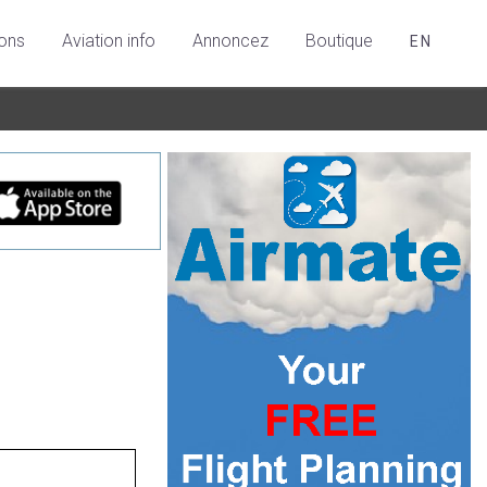
ions
Aviation info
Annoncez
Boutique
EN