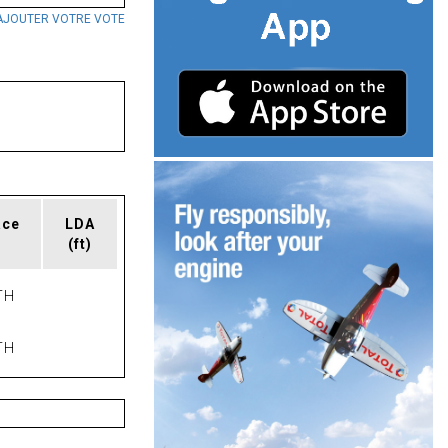
AJOUTER VOTRE VOTE
ace
LDA
(ft)
TH
TH