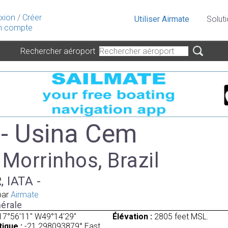
xion
/
Créer
Utiliser Airmate
Solut
 compte
Rechercher aéroport
- Usina Cem
 Morrinhos, Brazil
, IATA -
par
Airmate
érale
17°56'11" W49°14'29"
Élévation :
2805 feet MSL.
ique :
-21.298093879° East