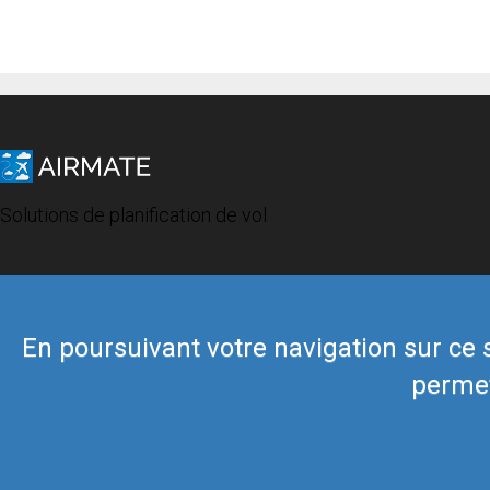
Solutions de planification de vol
En poursuivant votre navigation sur ce si
permet
© 2019 Airmate -
Conditions d'utilisation
-
Vie privée