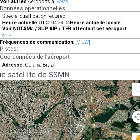
Voir autres
Aéroports à
Goiás
Données opérationnelles
Special qualification required
Heure actuelle UTC:
04:34:04
Heure actuelle locale:
Voir NOTAMs / SUP AIP / TFR affectant cet aéroport
[VIEW]
Fréquences de communication:
[VIEW]
Pistes:
Coordonnées de l'aéroport
Adresse:
Goiania Brazil
e satellite de SSMN