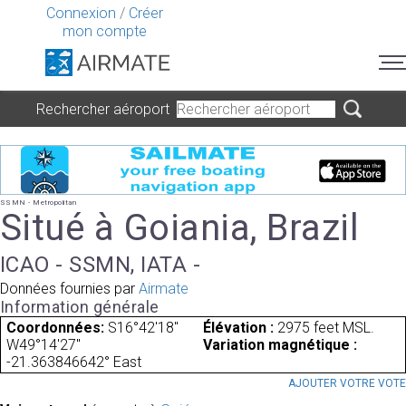
Connexion
/
Créer
mon compte
Rechercher aéroport
SSMN - Metropolitan
Situé à Goiania, Brazil
ICAO - SSMN, IATA -
Données fournies par
Airmate
Information générale
Coordonnées:
S16°42'18"
Élévation :
2975 feet MSL.
W49°14'27"
Variation magnétique :
-21.363846642° East
AJOUTER VOTRE VOT