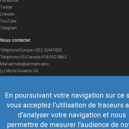
Facebook
Twitter
Linkedin
YouTube
Telegram
Nous contacter
Téléphone Europe
+352 26441835
Téléphone US/Canada
418-592-8862
Mail
airmate@airmate.aero
(c) Myriel Aviation SA
En poursuivant votre navigation sur ce s
© 2019 Airmate -
Conditions d'utilisation
-
Vie privée
Back to top
vous acceptez l’utilisation de traceurs a
d'analyser votre navigation et nous
permettre de mesurer l'audience de no