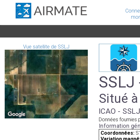
Conne
mon
Vue satellite de SSLJ
SSLJ 
Situé à
ICAO - SSLJ
Données fournies 
Information gén
Coordonnées:
S
Variation magnét