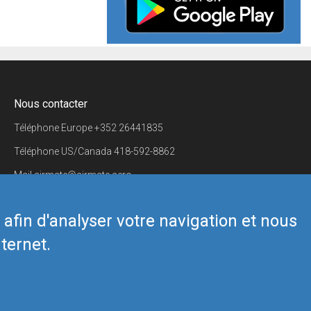
Nous contacter
Téléphone Europe
+352 26441835
Téléphone US/Canada
418-592-8862
Mail
airmate@airmate.aero
(c) Myriel Aviation SA
s afin d'analyser votre navigation et nous
ternet.
Back to top