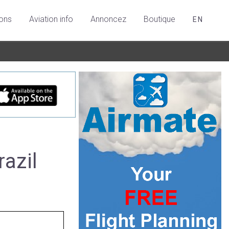
ions
Aviation info
Annoncez
Boutique
EN
razil