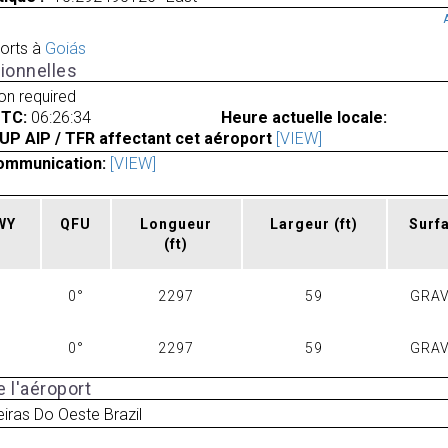
orts à
Goiás
ionnelles
ion required
UTC:
06:26:34
Heure actuelle locale:
UP AIP / TFR affectant cet aéroport
[VIEW]
ommunication:
[VIEW]
RWY
QFU
Longueur
Largeur
(ft)
Surf
(ft)
0°
2297
59
GRAV
0°
2297
59
GRAV
 l'aéroport
iras Do Oeste Brazil