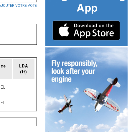
AJOUTER VOTRE VOTE
ace
LDA
(ft)
EL
EL