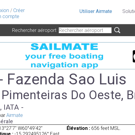
xion
/
Créer
Utiliser Airmate
Solut
 compte
Rechercher aéroport
- Fazenda Sao Luis
 Pimenteiras Do Oeste, B
, IATA -
par
Airmate
érale
13°27'7" W60°49'42"
Élévation :
656 feet MSL.
ique :
-15.292495126° East