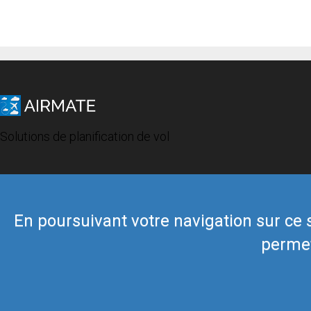
Solutions de planification de vol
En poursuivant votre navigation sur ce si
permet
© 2019 Airmate -
Conditions d'utilisation
-
Vie privée