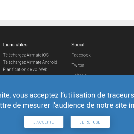
Liens utiles
Social
Téléchargez Airmate iOS
Facebook
Téléchargez Airmate Android
Twitter
Planification de vol Web
Linkedin
Recherche
aéroports/handleurs
YouTube
Evénements aéronautiques
te, vous acceptez l’utilisation de traceur
Telegram
Boutique Airmate
tre de mesurer l'audience de notre site in
J'ACCEPTE
JE REFUSE