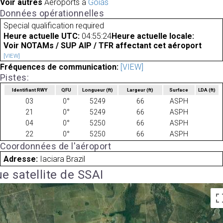
Voir autres
Aéroports à
Goiás
Données opérationnelles
Special qualification required
Heure actuelle UTC:
04:55:24
Heure actuelle locale:
Voir NOTAMs / SUP AIP / TFR affectant cet aéroport
[VIEW]
Fréquences de communication:
[VIEW]
Pistes:
Identifiant RWY
QFU
Longueur
(ft)
Largeur
(ft)
Surface
LDA
(ft)
03
0°
5249
66
ASPH
21
0°
5249
66
ASPH
04
0°
5250
66
ASPH
22
0°
5250
66
ASPH
Coordonnées de l'aéroport
Adresse:
Iaciara Brazil
e satellite de SSAI