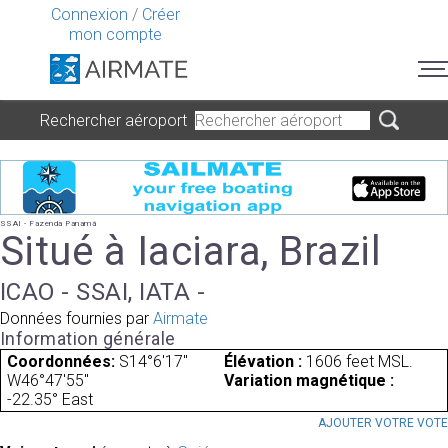
Connexion
/
Créer
mon compte
Rechercher aéroport
SSAI - Fazenda Panamá
Situé à Iaciara, Brazil
ICAO - SSAI, IATA -
Données fournies par
Airmate
Information générale
Coordonnées:
S14°6'17"
Élévation :
1606 feet MSL.
W46°47'55"
Variation magnétique :
-22.35° East
AJOUTER VOTRE VOT