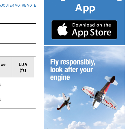
AJOUTER VOTRE VOTE
ace
LDA
(ft)
K
K