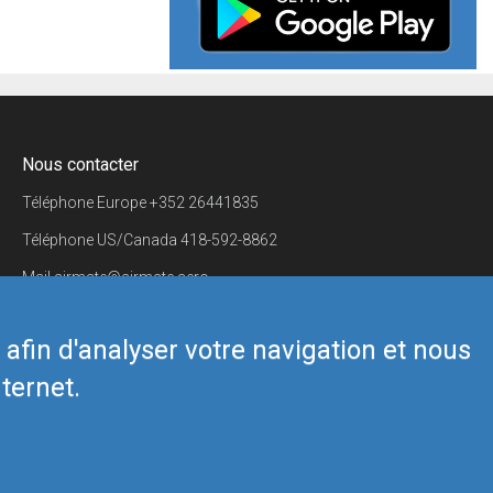
Nous contacter
Téléphone Europe
+352 26441835
Téléphone US/Canada
418-592-8862
Mail
airmate@airmate.aero
(c) Myriel Aviation SA
s afin d'analyser votre navigation et nous
ternet.
Back to top