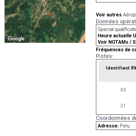
Voir autres
Aérop
Données opérat
Special qualificat
Heure actuelle 
Voir NOTAMs / S
Fréquences de c
Pistes:
Identifiant 
03
21
Coordonnées de
Adresse:
Peru