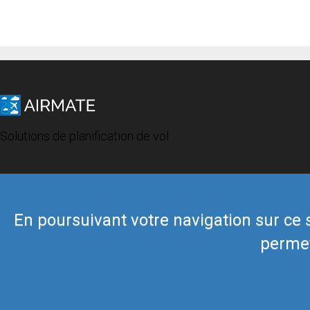
Solutions de planification de vol
En poursuivant votre navigation sur ce si
permet
© 2019 Airmate -
Conditions d'utilisation
-
Vie privée