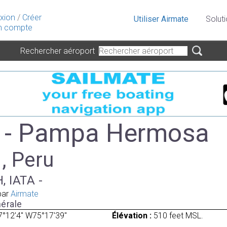
xion
/
Créer
Utiliser Airmate
Solut
 compte
Rechercher aéroport
 - Pampa Hermosa
 , Peru
, IATA -
par
Airmate
érale
7°12'4" W75°17'39"
Élévation :
510 feet MSL.