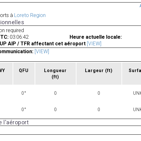
orts à
Loreto Region
ionnelles
ion required
UTC:
03:06:42
Heure actuelle locale:
UP AIP / TFR affectant cet aéroport
[VIEW]
ommunication:
[VIEW]
RWY
QFU
Longueur
Largeur
(ft)
Surf
(ft)
0°
0
0
UN
0°
0
0
UN
 l'aéroport