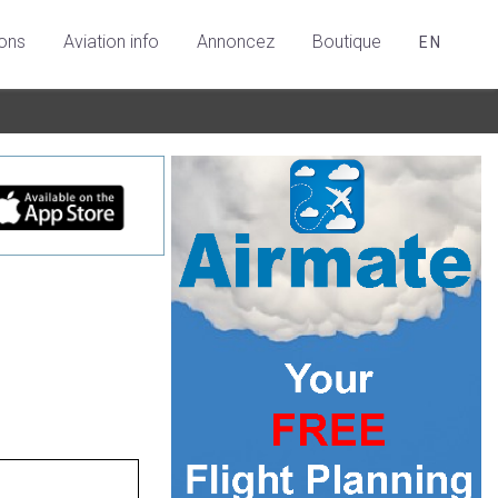
ions
Aviation info
Annoncez
Boutique
EN