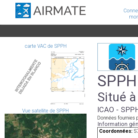
Conne
mon
carte VAC de SPPH
SPPH
Situé à
ICAO - SPPH
Vue satellite de SPPH
Données fournies 
Information gén
Coordonnées:
S