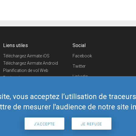
Liens utiles
Social
Téléchargez Airmate iOS
Facebook
Téléchargez Airmate Android
Twitter
Planification de vol Web
Linkedin
Recherche
aéroports/handleurs
YouTube
Evénements aéronautiques
te, vous acceptez l’utilisation de traceur
Telegram
Boutique Airmate
tre de mesurer l'audience de notre site in
J'ACCEPTE
JE REFUSE