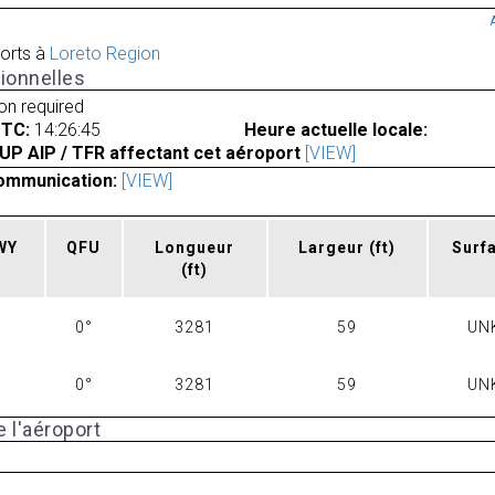
orts à
Loreto Region
ionnelles
ion required
UTC:
14:26:45
Heure actuelle locale:
UP AIP / TFR affectant cet aéroport
[VIEW]
ommunication:
[VIEW]
RWY
QFU
Longueur
Largeur
(ft)
Surf
(ft)
0°
3281
59
UN
0°
3281
59
UN
 l'aéroport