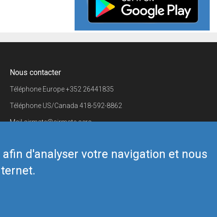
Nous contacter
Téléphone Europe
+352 26441835
Téléphone US/Canada
418-592-8862
Mail
airmate@airmate.aero
(c) Myriel Aviation SA
s afin d'analyser votre navigation et nous
ternet.
Back to top