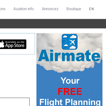
ions
Aviation info
Annoncez
Boutique
EN