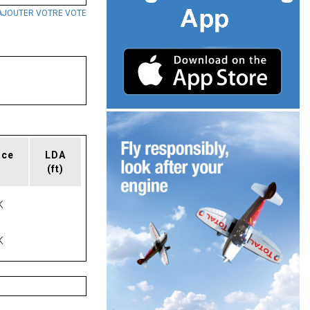
AJOUTER VOTRE VOTE
ace
LDA
(ft)
K
K