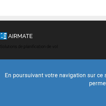
Solutions de planification de vol
En poursuivant votre navigation sur ce si
permet
© 2019 Airmate -
Conditions d'utilisation
-
Vie privée