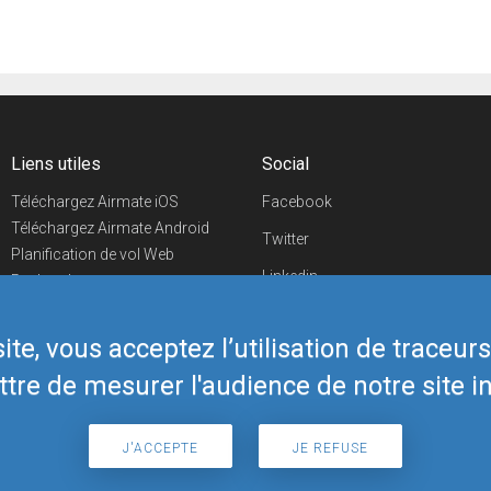
Liens utiles
Social
Téléchargez Airmate iOS
Facebook
Téléchargez Airmate Android
Twitter
Planification de vol Web
Linkedin
Recherche
aéroports/handleurs
YouTube
Evénements aéronautiques
te, vous acceptez l’utilisation de traceur
Telegram
Boutique Airmate
tre de mesurer l'audience de notre site in
J'ACCEPTE
JE REFUSE