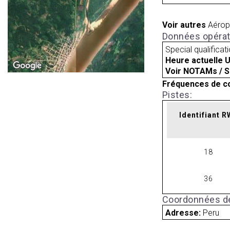
Voir autres
Aérop
Données opérat
Special qualificat
Heure actuelle 
Voir NOTAMs / S
Fréquences de c
Pistes:
Identifiant 
18
36
Coordonnées de
Adresse:
Peru