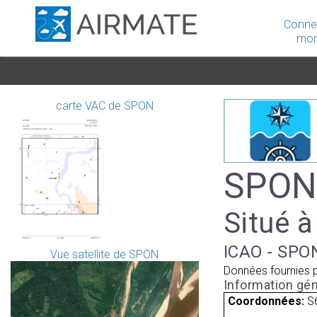
Conne
mon
carte VAC de SPON
SPON 
Situé à
ICAO - SPON
Vue satellite de SPON
Données fournies 
Information gén
Coordonnées:
S