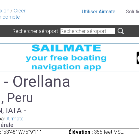
xion
/
Créer
Utiliser Airmate
Solut
 compte
Rechercher aéroport
- Orellana
 , Peru
, IATA -
par
Airmate
érale
6°53'48" W75°9'11"
Élévation :
355 feet MSL.