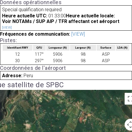
Données opérationnelles
Special qualification required
Heure actuelle UTC:
01:33:00
Heure actuelle locale:
Voir NOTAMs / SUP AIP / TFR affectant cet aéroport
[VIEW]
Fréquences de communication:
[VIEW]
Pistes:
Identifiant RWY
QFU
Longueur
(ft)
Largeur
(ft)
Surface
LDA
(ft)
12
117°
5906
98
ASP
30
297°
5906
98
ASP
Coordonnées de l'aéroport
Adresse:
Peru
e satellite de SPBC