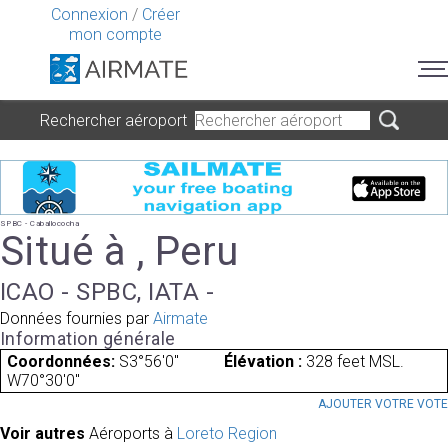
Connexion
/
Créer
mon compte
Rechercher aéroport
SPBC - Caballococha
Situé à , Peru
ICAO - SPBC, IATA -
Données fournies par
Airmate
Information générale
Coordonnées:
S3°56'0"
Élévation :
328 feet MSL.
W70°30'0"
AJOUTER VOTRE VOT
Voir autres
Aéroports à
Loreto Region