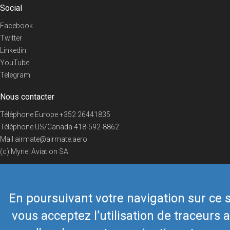
Social
Facebook
Twitter
Linkedin
YouTube
Telegram
Nous contacter
Téléphone Europe
+352 26441835
Téléphone US/Canada
418-592-8862
Mail
airmate@airmate.aero
(c) Myriel Aviation SA
En poursuivant votre navigation sur ce s
© 2019 Airmate -
Conditions d'utilisation
-
Vie privée
Back to top
vous acceptez l’utilisation de traceurs a