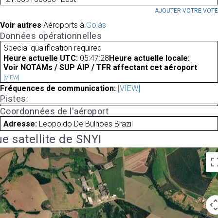
AJOUTER VOTRE VOT
Voir autres
Aéroports à
Goiás
Données opérationnelles
Special qualification required
Heure actuelle UTC:
05:47:28
Heure actuelle locale:
Voir NOTAMs / SUP AIP / TFR affectant cet aéroport
[VIEW]
Fréquences de communication:
[VIEW]
Pistes:
Coordonnées de l'aéroport
Adresse:
Leopoldo De Bulhoes Brazil
e satellite de SNYI