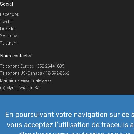
Social
Facebook
Twitter
Linkedin
YouTube
Telegram
Nous contacter
Téléphone Europe
+352 26441835
Téléphone US/Canada
418-592-8862
Mail
airmate@airmate.aero
(c) Myriel Aviation SA
En poursuivant votre navigation sur ce s
© 2019 Airmate -
Conditions d'utilisation
-
Vie privée
Back to top
vous acceptez l’utilisation de traceurs a