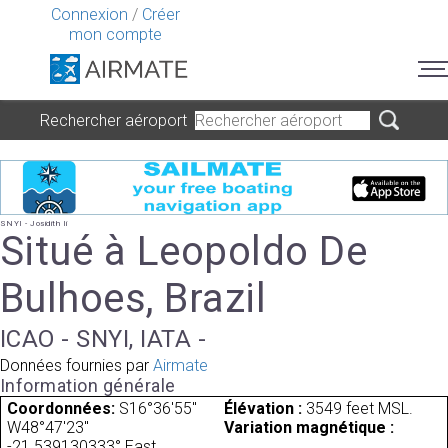
Connexion
/
Créer
mon compte
Rechercher aéroport
SNYI - Josidith Ii
Situé à Leopoldo De
Bulhoes, Brazil
ICAO - SNYI, IATA -
Données fournies par
Airmate
Information générale
Coordonnées:
S16°36'55"
Élévation :
3549 feet MSL.
W48°47'23"
Variation magnétique :
-21.539130333° East