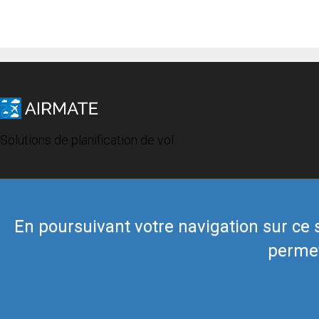
Solutions de planification de vol
En poursuivant votre navigation sur ce si
permet
© 2019 Airmate -
Conditions d'utilisation
-
Vie privée