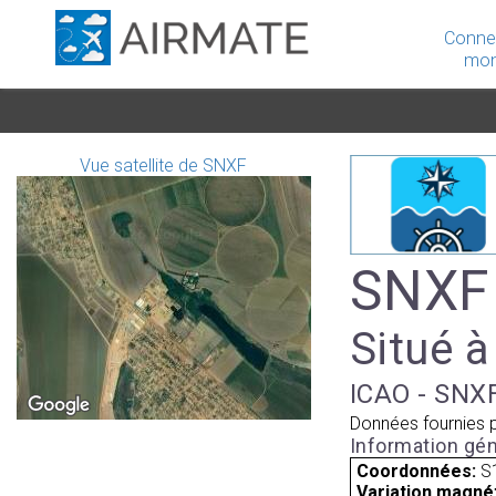
Conne
mon
Vue satellite de SNXF
SNXF 
Situé à
ICAO - SNXF
Données fournies 
Information gén
Coordonnées:
S
Variation magnét