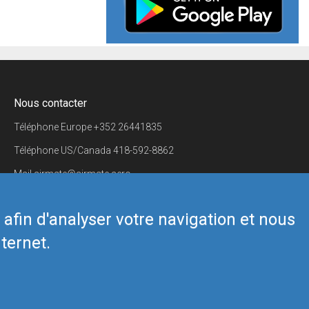
Nous contacter
Téléphone Europe
+352 26441835
Téléphone US/Canada
418-592-8862
Mail
airmate@airmate.aero
(c) Myriel Aviation SA
s afin d'analyser votre navigation et nous
ternet.
Back to top