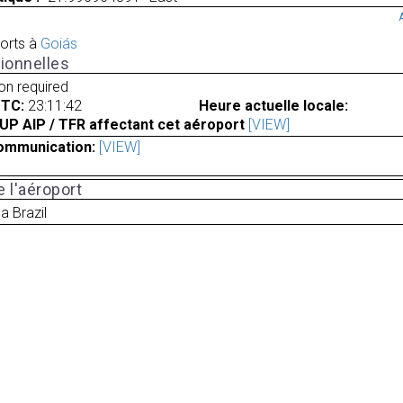
orts à
Goiás
ionnelles
ion required
UTC:
23:11:42
Heure actuelle locale:
UP AIP / TFR affectant cet aéroport
[VIEW]
ommunication:
[VIEW]
 l'aéroport
na Brazil