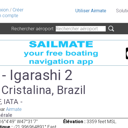
xion
/
Créer
Utiliser Airmate
Solut
 compte
Rechercher aéroport
- Igarashi 2
 Cristalina, Brazil
, IATA -
par
Airmate
érale
16°4'49" W47°31'7"
Élévation :
3359 feet MSL.
ique :
-21.996964891° East