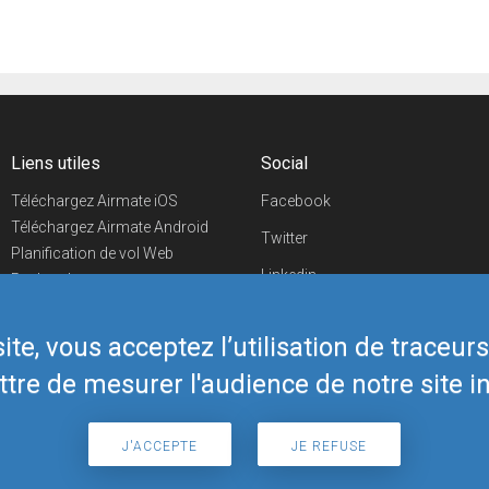
Liens utiles
Social
Téléchargez Airmate iOS
Facebook
Téléchargez Airmate Android
Twitter
Planification de vol Web
Linkedin
Recherche
aéroports/handleurs
YouTube
Evénements aéronautiques
te, vous acceptez l’utilisation de traceur
Telegram
Boutique Airmate
tre de mesurer l'audience de notre site in
J'ACCEPTE
JE REFUSE