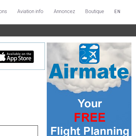
ions
Aviation info
Annoncez
Boutique
EN