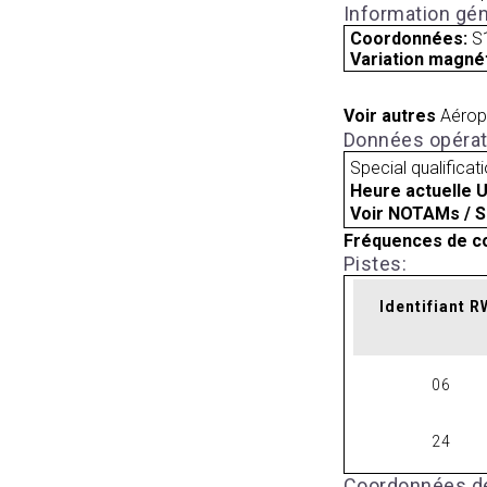
Information gén
Coordonnées:
S
Variation magnét
Voir autres
Aérop
Données opérat
Special qualificat
Heure actuelle 
Voir NOTAMs / S
Fréquences de c
Pistes:
Identifiant 
06
24
Coordonnées de