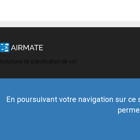
Solutions de planification de vol
En poursuivant votre navigation sur ce si
permet
© 2019 Airmate -
Conditions d'utilisation
-
Vie privée