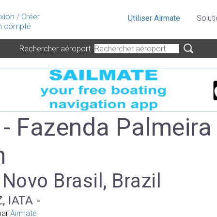
xion
/
Créer
Utiliser Airmate
Solut
 compte
Rechercher aéroport
- Fazenda Palmeira
m
 Novo Brasil, Brazil
, IATA -
par
Airmate