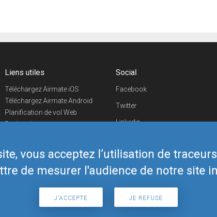
Liens utiles
Social
Téléchargez Airmate iOS
Facebook
Téléchargez Airmate Android
Twitter
Planification de vol Web
Linkedin
Recherche
aéroports/handleurs
YouTube
Evénements aéronautiques
te, vous acceptez l’utilisation de traceur
Telegram
Boutique Airmate
tre de mesurer l'audience de notre site in
J'ACCEPTE
JE REFUSE