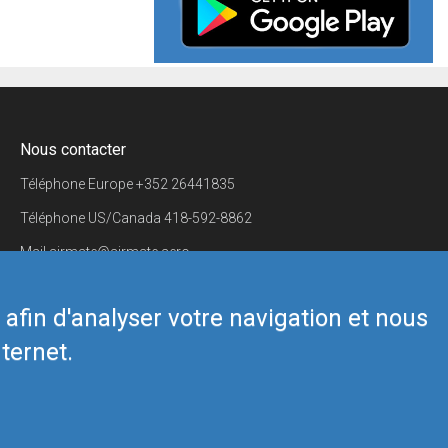
Nous contacter
Téléphone Europe
+352 26441835
Téléphone US/Canada
418-592-8862
Mail
airmate@airmate.aero
(c) Myriel Aviation SA
s afin d'analyser votre navigation et nous
ternet.
Back to top