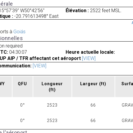
érale
15°57'39" W50°42'56"
Élévation :
2522 feet MSL.
ique :
-20.791613498° East
orts à
Goiás
ionnelles
ion required
UTC:
04:30:07
Heure actuelle locale:
UP AIP / TFR affectant cet aéroport
[VIEW]
ommunication:
[VIEW]
RWY
QFU
Longueur
Largeur
(ft)
Surf
(ft)
0°
2523
66
GRAV
0°
2523
66
GRAV
 l'aéroport