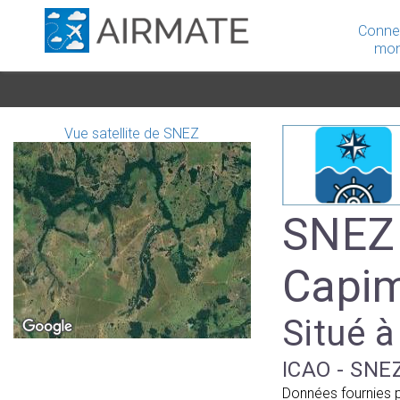
Conne
mon
Vue satellite de SNEZ
SNEZ 
Capi
Situé à
ICAO - SNEZ
Données fournies 