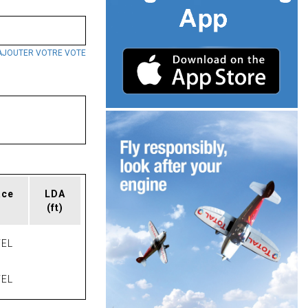
AJOUTER VOTRE VOTE
ace
LDA
(ft)
EL
EL