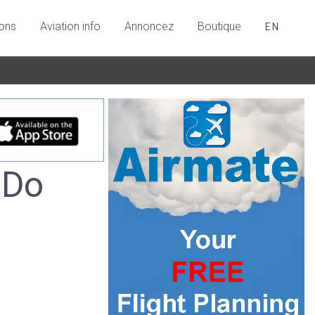
ions
Aviation info
Annoncez
Boutique
EN
 Do