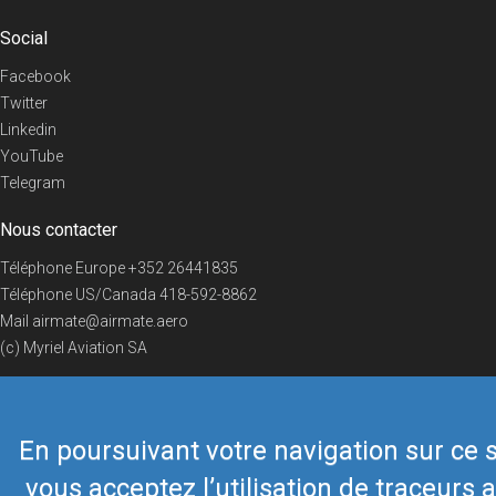
Social
Facebook
Twitter
Linkedin
YouTube
Telegram
Nous contacter
Téléphone Europe
+352 26441835
Téléphone US/Canada
418-592-8862
Mail
airmate@airmate.aero
(c) Myriel Aviation SA
En poursuivant votre navigation sur ce s
© 2019 Airmate -
Conditions d'utilisation
-
Vie privée
Back to top
vous acceptez l’utilisation de traceurs a