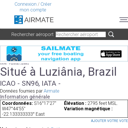
Connexion
/
Créer
mon compte
Rechercher aéroport
SN96 - Fazenda Lavrinha
Situé à Luziânia, Brazil
ICAO - SN96, IATA -
Données fournies par
Airmate
Information générale
Coordonnées:
S16°17'27"
Élévation :
2795 feet MSL.
W47°44'55"
Variation magnétique :
-22.133333333° East
AJOUTER VOTRE VOT