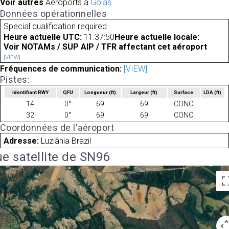
Voir autres
Aéroports à
Goiás
Données opérationnelles
Special qualification required
Heure actuelle UTC:
11:37:50
Heure actuelle locale:
Voir NOTAMs / SUP AIP / TFR affectant cet aéroport
[VIEW]
Fréquences de communication:
[VIEW]
Pistes:
Identifiant RWY
QFU
Longueur
(ft)
Largeur
(ft)
Surface
LDA
(ft)
14
0°
69
69
CONC
32
0°
69
69
CONC
Coordonnées de l'aéroport
Adresse:
Luziânia Brazil
e satellite de SN96