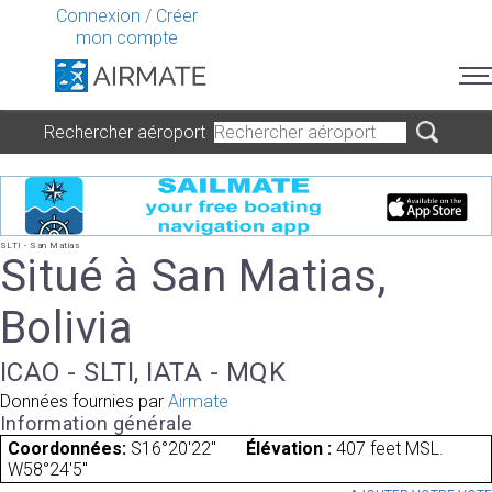
Connexion
/
Créer
mon compte
Rechercher aéroport
SLTI - San Matias
Situé à San Matias,
Bolivia
ICAO - SLTI, IATA - MQK
Données fournies par
Airmate
Information générale
Coordonnées:
S16°20'22"
Élévation :
407 feet MSL.
W58°24'5"