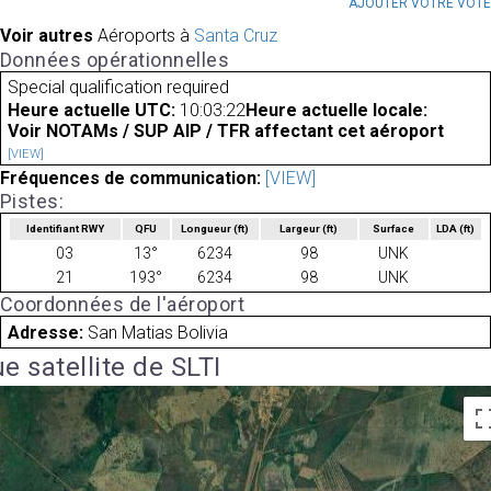
AJOUTER VOTRE VOT
Voir autres
Aéroports à
Santa Cruz
Données opérationnelles
Special qualification required
Heure actuelle UTC:
10:03:22
Heure actuelle locale:
Voir NOTAMs / SUP AIP / TFR affectant cet aéroport
[VIEW]
Fréquences de communication:
[VIEW]
Pistes:
Identifiant RWY
QFU
Longueur
(ft)
Largeur
(ft)
Surface
LDA
(ft)
03
13°
6234
98
UNK
21
193°
6234
98
UNK
Coordonnées de l'aéroport
Adresse:
San Matias Bolivia
e satellite de SLTI