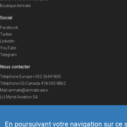
Boutique Airmate
Social
Facebook
Twitter
Linkedin
YouTube
Telegram
Nous contacter
Téléphone Europe
+352 26441835
Téléphone US/Canada
418-592-8862
Mail
airmate@airmate.aero
(c) Myriel Aviation SA
En poursuivant votre navigation sur ce s
© 2019 Airmate -
Conditions d'utilisation
-
Vie privée
Back to top