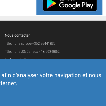
Nous contacter
Téléphone Europe
+352 26441835
Téléphone US/Canada
418-592-8862
Mail
airmate@airmate.aero
(c) Myriel Aviation SA
s afin d'analyser votre navigation et nous
ternet.
Back to top