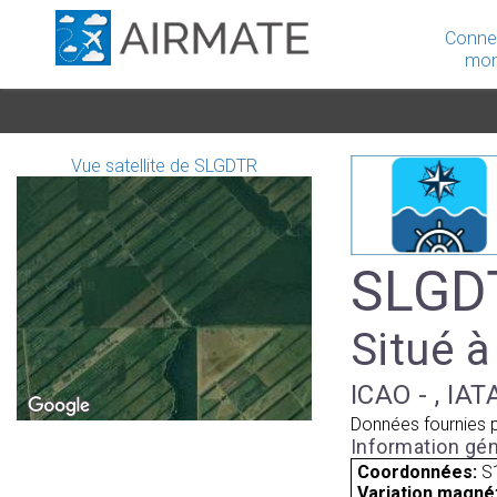
Conne
mon
Vue satellite de SLGDTR
SLGDT
Situé à
ICAO - , IAT
Données fournies 
Information gén
Coordonnées:
S
Variation magnét