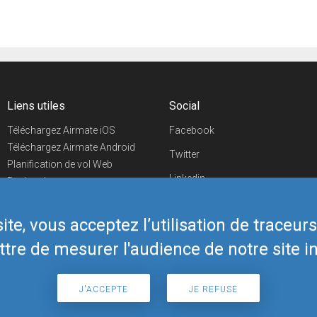
Liens utiles
Social
Téléchargez Airmate iOS
Facebook
Téléchargez Airmate Android
Twitter
Planification de vol Web
Linkedin
Recherche
aéroports/handleurs
YouTube
Evénements aéronautiques
te, vous acceptez l’utilisation de traceur
Telegram
Boutique Airmate
tre de mesurer l'audience de notre site in
J'ACCEPTE
JE REFUSE