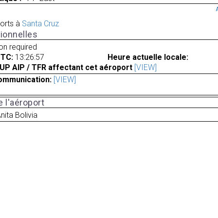
orts à
Santa Cruz
ionnelles
ion required
UTC:
13:26:57
Heure actuelle locale:
UP AIP / TFR affectant cet aéroport
[VIEW]
ommunication:
[VIEW]
 l'aéroport
nita Bolivia