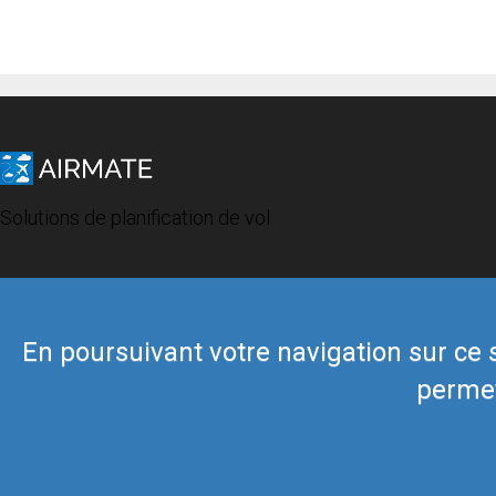
Solutions de planification de vol
En poursuivant votre navigation sur ce si
permet
© 2019 Airmate -
Conditions d'utilisation
-
Vie privée