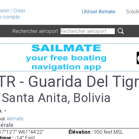
xion
/
Créer
Utiliser Airmate
Solut
 compte
Rechercher aéroport
R - Guarida Del Tig
 Santa Anita, Bolivia
A -
par
Airmate
érale
17°12'7" W61°44'22"
Élévation :
950 feet MSL.
ique :
-14° East