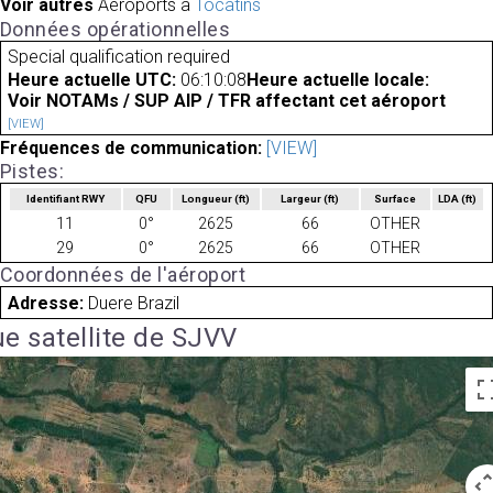
Voir autres
Aéroports à
Tocatins
Données opérationnelles
Special qualification required
Heure actuelle UTC:
06:10:08
Heure actuelle locale:
Voir NOTAMs / SUP AIP / TFR affectant cet aéroport
[VIEW]
Fréquences de communication:
[VIEW]
Pistes:
Identifiant RWY
QFU
Longueur
(ft)
Largeur
(ft)
Surface
LDA
(ft)
11
0°
2625
66
OTHER
29
0°
2625
66
OTHER
Coordonnées de l'aéroport
Adresse:
Duere Brazil
e satellite de SJVV