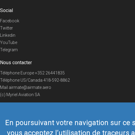
Social
Facebook
Twitter
Linkedin
YouTube
Telegram
Nous contacter
Téléphone Europe
+352 26441835
Téléphone US/Canada
418-592-8862
Mail
airmate@airmate.aero
(c) Myriel Aviation SA
En poursuivant votre navigation sur ce s
© 2019 Airmate -
Conditions d'utilisation
-
Vie privée
Back to top
vous acceptez l’utilisation de traceurs a