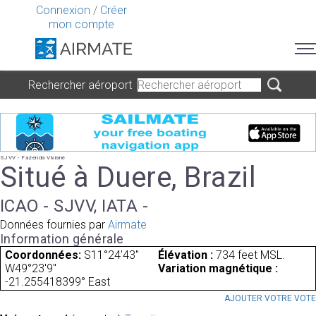
Connexion
/
Créer
mon compte
Rechercher aéroport
SJVV - Fazenda Viviane
Situé à Duere, Brazil
ICAO - SJVV, IATA -
Données fournies par
Airmate
Information générale
Coordonnées:
S11°24'43"
Élévation :
734 feet MSL.
W49°23'9"
Variation magnétique :
-21.255418399° East
AJOUTER VOTRE VOT