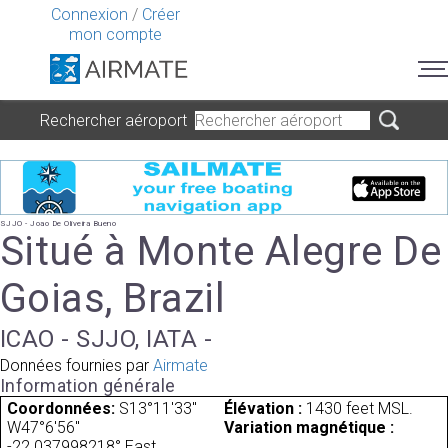
Connexion
/
Créer
mon compte
Rechercher aéroport
SJJO - Joao De Oliveira Bueno
Situé à Monte Alegre De
Goias, Brazil
ICAO - SJJO, IATA -
Données fournies par
Airmate
Information générale
Coordonnées:
S13°11'33"
Élévation :
1430 feet MSL.
W47°6'56"
Variation magnétique :
-22.037998218° East