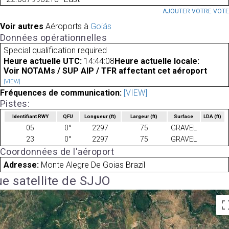
AJOUTER VOTRE VOT
Voir autres
Aéroports à
Goiás
Données opérationnelles
Special qualification required
Heure actuelle UTC:
14:44:08
Heure actuelle locale:
Voir NOTAMs / SUP AIP / TFR affectant cet aéroport
[VIEW]
Fréquences de communication:
[VIEW]
Pistes:
Identifiant RWY
QFU
Longueur
(ft)
Largeur
(ft)
Surface
LDA
(ft)
05
0°
2297
75
GRAVEL
23
0°
2297
75
GRAVEL
Coordonnées de l'aéroport
Adresse:
Monte Alegre De Goias Brazil
e satellite de SJJO