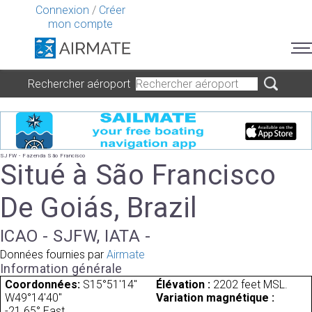
Connexion
/
Créer
mon compte
Rechercher aéroport
SJFW - Fazenda São Francisco
Situé à São Francisco
De Goiás, Brazil
ICAO - SJFW, IATA -
Données fournies par
Airmate
Information générale
Coordonnées:
S15°51'14"
Élévation :
2202 feet MSL.
W49°14'40"
Variation magnétique :
-21.65° East