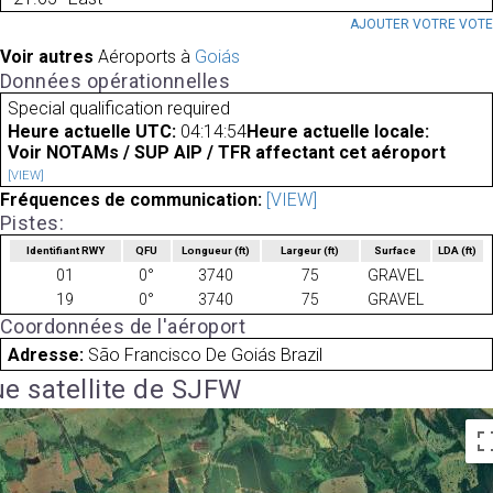
AJOUTER VOTRE VOT
Voir autres
Aéroports à
Goiás
Données opérationnelles
Special qualification required
Heure actuelle UTC:
04:14:54
Heure actuelle locale:
Voir NOTAMs / SUP AIP / TFR affectant cet aéroport
[VIEW]
Fréquences de communication:
[VIEW]
Pistes:
Identifiant RWY
QFU
Longueur
(ft)
Largeur
(ft)
Surface
LDA
(ft)
01
0°
3740
75
GRAVEL
19
0°
3740
75
GRAVEL
Coordonnées de l'aéroport
Adresse:
São Francisco De Goiás Brazil
e satellite de SJFW