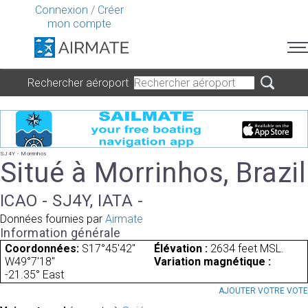
Connexion
/
Créer
mon compte
Rechercher aéroport
SJ4Y - Morrinhos
Situé à Morrinhos, Brazil
ICAO - SJ4Y, IATA -
Données fournies par
Airmate
Information générale
Coordonnées:
S17°45'42"
Élévation :
2634 feet MSL.
W49°7'18"
Variation magnétique :
-21.35° East
AJOUTER VOTRE VOT