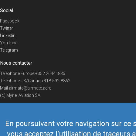
Social
Facebook
Twitter
Linkedin
YouTube
Telegram
Nous contacter
Téléphone Europe
+352 26441835
Téléphone US/Canada
418-592-8862
Mail
airmate@airmate.aero
(c) Myriel Aviation SA
En poursuivant votre navigation sur ce s
© 2019 Airmate -
Conditions d'utilisation
-
Vie privée
Back to top
vous acceptez l’utilisation de traceurs a