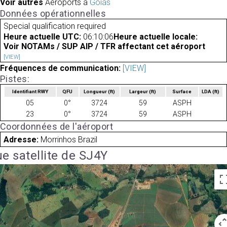
Voir autres
Aéroports à
Goiás
Données opérationnelles
Special qualification required
Heure actuelle UTC:
06:10:06
Heure actuelle locale:
Voir NOTAMs / SUP AIP / TFR affectant cet aéroport
[VIEW]
Fréquences de communication:
[VIEW]
Pistes:
Identifiant RWY
QFU
Longueur
(ft)
Largeur
(ft)
Surface
LDA
(ft)
05
0°
3724
59
ASPH
23
0°
3724
59
ASPH
Coordonnées de l'aéroport
Adresse:
Morrinhos Brazil
e satellite de SJ4Y