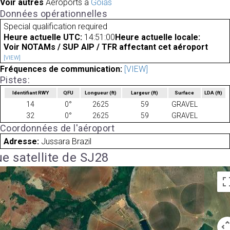
Voir autres
Aéroports à
Goiás
Données opérationnelles
Special qualification required
Heure actuelle UTC:
14:51:00
Heure actuelle locale:
Voir NOTAMs / SUP AIP / TFR affectant cet aéroport
[VIEW]
Fréquences de communication:
[VIEW]
Pistes:
Identifiant RWY
QFU
Longueur
(ft)
Largeur
(ft)
Surface
LDA
(ft)
14
0°
2625
59
GRAVEL
32
0°
2625
59
GRAVEL
Coordonnées de l'aéroport
Adresse:
Jussara Brazil
e satellite de SJ28