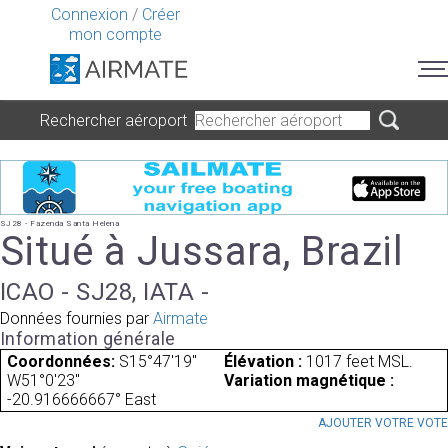
Connexion
/
Créer
mon compte
Rechercher aéroport
SJ28 - Fazenda Santa Helena
Situé à Jussara, Brazil
ICAO - SJ28, IATA -
Données fournies par
Airmate
Information générale
Coordonnées:
S15°47'19"
Élévation :
1017 feet MSL.
W51°0'23"
Variation magnétique :
-20.916666667° East
AJOUTER VOTRE VOT