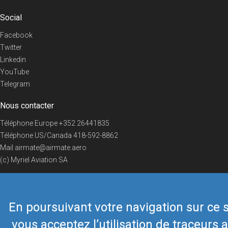
Social
Facebook
Twitter
Linkedin
YouTube
Telegram
Nous contacter
Téléphone Europe
+352 26441835
Téléphone US/Canada
418-592-8862
Mail
airmate@airmate.aero
(c) Myriel Aviation SA
En poursuivant votre navigation sur ce s
© 2019 Airmate -
Conditions d'utilisation
-
Vie privée
Back to top
vous acceptez l’utilisation de traceurs a