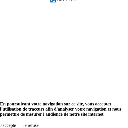
Tutoriels vidéos
Manuel du Pilote
Solutions
Pilotes
Ecoles de pilotage
Données avionique
Solutions AIM
Aviation info
Recherche aéroport
Planification de vol
Evénements aéronautiques
Annoncez
Promouvoir votre société
Boutique
Boutique Airmate
en
fr
Rechercher aéroport
En poursuivant votre navigation sur ce site, vous acceptez
l’utilisation de traceurs afin d'analyser votre navigation et nous
permettre de mesurer l'audience de notre site internet.
J'accepte
Je refuse