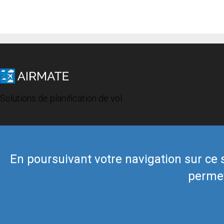
Solutions de planification de vol
En poursuivant votre navigation sur ce si
permet
© 2019 Airmate -
Conditions d'utilisation
-
Vie privée