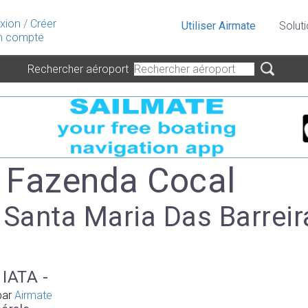
xion
/
Créer
Utiliser Airmate
Solut
 compte
Rechercher aéroport
- Fazenda Cocal
 Santa Maria Das Barreir
 IATA -
par
Airmate