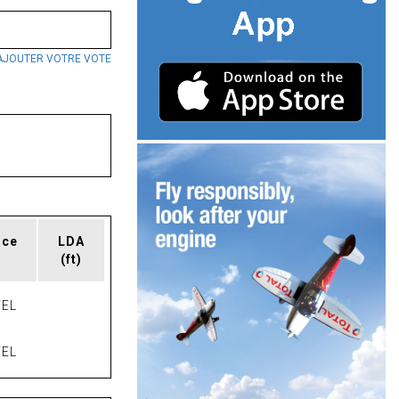
AJOUTER VOTRE VOTE
ace
LDA
(ft)
EL
EL