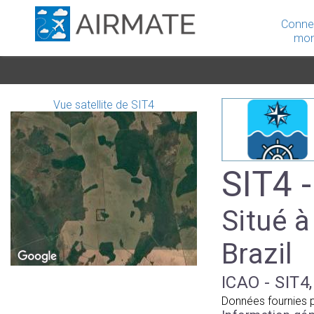
Conne
mon
Vue satellite de SIT4
SIT4 
Situé à
Brazil
ICAO - SIT4,
Données fournies 