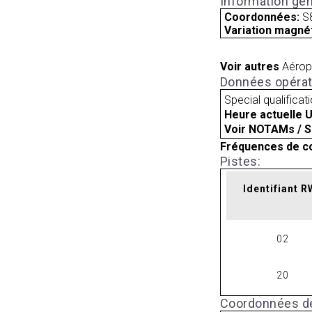
Information gén
Coordonnées:
S
Variation magnét
Voir autres
Aérop
Données opérat
Special qualificat
Heure actuelle 
Voir NOTAMs / S
Fréquences de c
Pistes:
Identifiant 
02
20
Coordonnées de