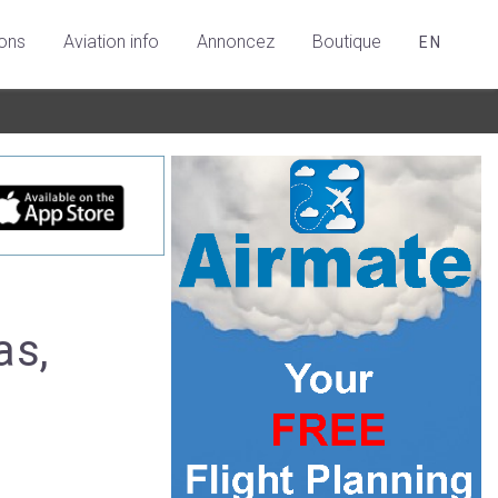
ions
Aviation info
Annoncez
Boutique
EN
as,