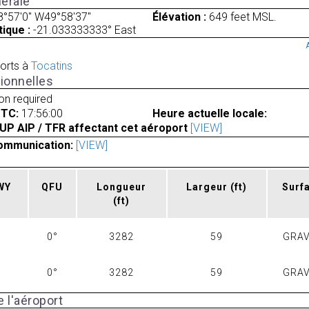
érale
8°57'0" W49°58'37"
Élévation :
649 feet MSL.
ique :
-21.033333333° East
orts à
Tocatins
ionnelles
ion required
UTC:
17:56:00
Heure actuelle locale:
UP AIP / TFR affectant cet aéroport
[VIEW]
ommunication:
[VIEW]
RWY
QFU
Longueur
Largeur
(ft)
Surf
(ft)
0°
3282
59
GRAV
0°
3282
59
GRAV
 l'aéroport