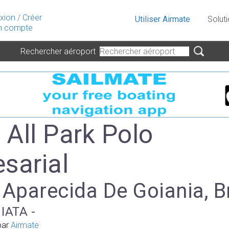
xion
/
Créer
Utiliser Airmate
Solut
 compte
Rechercher aéroport
 All Park Polo
sarial
 Aparecida De Goiania, Br
 IATA -
par
Airmate