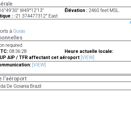
érale
16°49'30" W49°12'13"
Élévation :
2460 feet MSL.
ique :
-21.374477312° East
orts à
Goiás
ionnelles
ion required
UTC:
08:36:28
Heure actuelle locale:
UP AIP / TFR affectant cet aéroport
[VIEW]
ommunication:
[VIEW]
 l'aéroport
da De Goiania Brazil