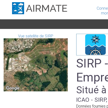
Conne
mon
Vue satellite de SIRP
SIRP -
Empre
Situé à
ICAO - SIRP,
Données fournies 