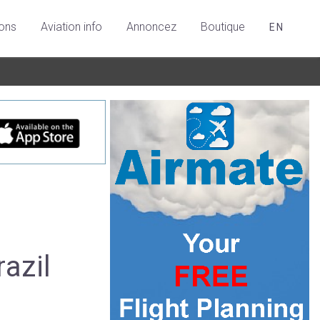
ions
Aviation info
Annoncez
Boutique
EN
azil