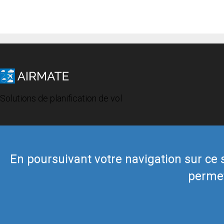
Solutions de planification de vol
En poursuivant votre navigation sur ce si
permet
© 2019 Airmate -
Conditions d'utilisation
-
Vie privée