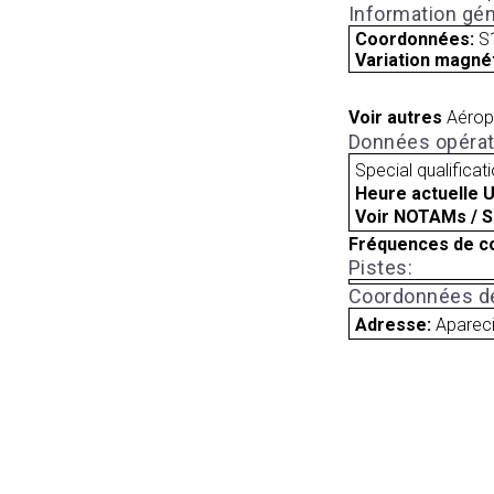
Information gén
Coordonnées:
S
Variation magnét
Voir autres
Aérop
Données opérat
Special qualificat
Heure actuelle 
Voir NOTAMs / S
Fréquences de c
Pistes:
Coordonnées de
Adresse:
Apareci