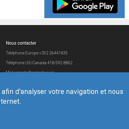
Nous contacter
Téléphone Europe
+352 26441835
Téléphone US/Canada
418-592-8862
Mail
airmate@airmate.aero
(c) Myriel Aviation SA
s afin d'analyser votre navigation et nous
ternet.
Back to top