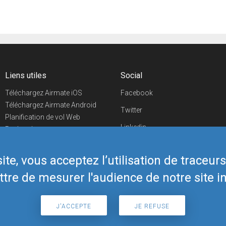
Liens utiles
Social
Téléchargez Airmate iOS
Facebook
Téléchargez Airmate Android
Twitter
Planification de vol Web
Linkedin
Recherche
aéroports/handleurs
YouTube
Evénements aéronautiques
te, vous acceptez l’utilisation de traceur
Telegram
Boutique Airmate
tre de mesurer l'audience de notre site in
J'ACCEPTE
JE REFUSE