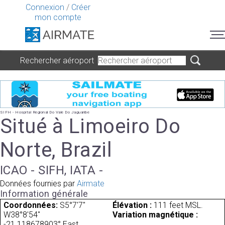
Connexion
/
Créer
mon compte
Rechercher aéroport
SIFH - Hospital Regional Do Vale Do Jaguaribe
Situé à Limoeiro Do
Norte, Brazil
ICAO - SIFH, IATA -
Données fournies par
Airmate
Information générale
Coordonnées:
S5°7'7"
Élévation :
111 feet MSL.
W38°8'54"
Variation magnétique :
-21.118678903° East