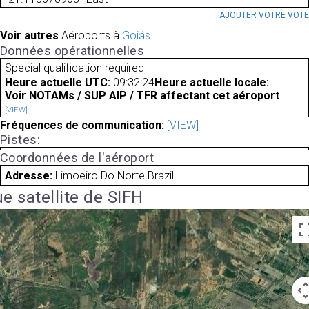
AJOUTER VOTRE VOT
Voir autres
Aéroports à
Goiás
Données opérationnelles
Special qualification required
Heure actuelle UTC:
09:32:24
Heure actuelle locale:
Voir NOTAMs / SUP AIP / TFR affectant cet aéroport
[VIEW]
Fréquences de communication:
[VIEW]
Pistes:
Coordonnées de l'aéroport
Adresse:
Limoeiro Do Norte Brazil
e satellite de SIFH