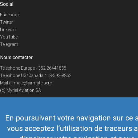
Social
Facebook
Twitter
Linkedin
YouTube
Telegram
Nous contacter
Téléphone Europe
+352 26441835
Téléphone US/Canada
418-592-8862
Mail
airmate@airmate.aero
(c) Myriel Aviation SA
En poursuivant votre navigation sur ce s
© 2019 Airmate -
Conditions d'utilisation
-
Vie privée
Back to top
vous acceptez l’utilisation de traceurs a