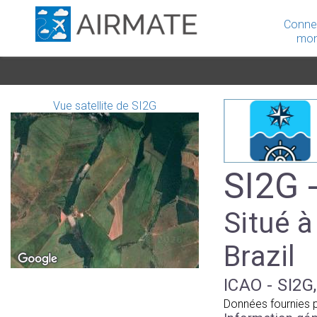
Conne
mon
Vue satellite de SI2G
SI2G 
Situé à
Brazil
ICAO - SI2G,
Données fournies 