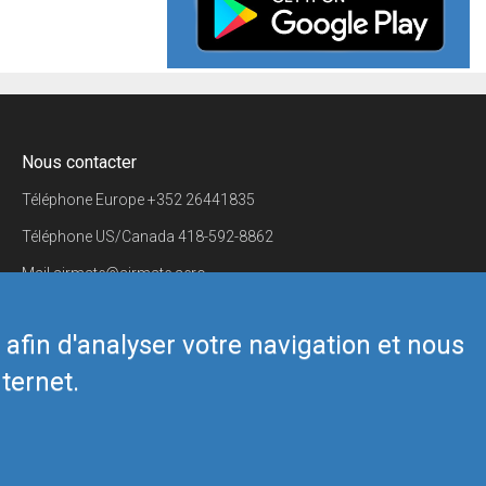
Nous contacter
Téléphone Europe
+352 26441835
Téléphone US/Canada
418-592-8862
Mail
airmate@airmate.aero
(c) Myriel Aviation SA
s afin d'analyser votre navigation et nous
ternet.
Back to top