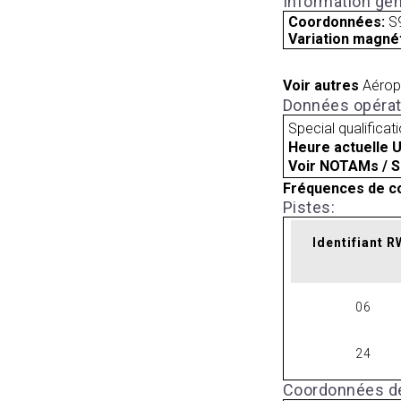
Information gén
Coordonnées:
S
Variation magnét
Voir autres
Aérop
Données opérat
Special qualificat
Heure actuelle 
Voir NOTAMs / S
Fréquences de c
Pistes:
Identifiant 
06
24
Coordonnées de