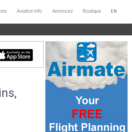
ions
Aviation info
Annoncez
Boutique
EN
ins,