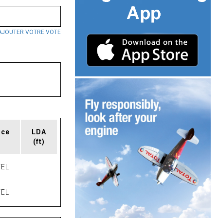
AJOUTER VOTRE VOTE
ace
LDA
(ft)
EL
EL