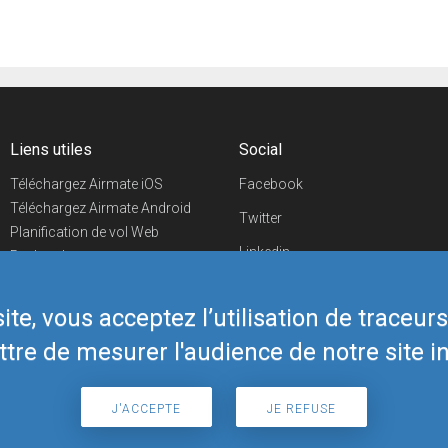
Liens utiles
Social
Téléchargez Airmate iOS
Facebook
Téléchargez Airmate Android
Twitter
Planification de vol Web
Linkedin
Recherche
aéroports/handleurs
YouTube
Evénements aéronautiques
te, vous acceptez l’utilisation de traceur
Telegram
Boutique Airmate
tre de mesurer l'audience de notre site in
J'ACCEPTE
JE REFUSE