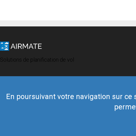
Solutions de planification de vol
En poursuivant votre navigation sur ce si
permet
© 2019 Airmate -
Conditions d'utilisation
-
Vie privée