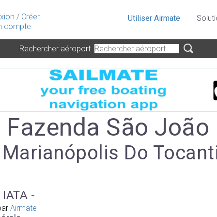
xion
/
Créer
Utiliser Airmate
Solut
 compte
Rechercher aéroport
- Fazenda São João
 Marianópolis Do Tocant
 IATA -
par
Airmate