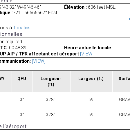
érale
9°43'32" W49°46'46"
Élévation :
606 feet MSL.
ique :
-21.166666667° East
orts à
Tocatins
ionnelles
ion required
UTC:
00:48:39
Heure actuelle locale:
UP AIP / TFR affectant cet aéroport
[VIEW]
ommunication:
[VIEW]
RWY
QFU
Longueur
Largeur
(ft)
Surf
(ft)
0°
3281
59
GRAV
0°
3281
59
GRAV
 l'aéroport