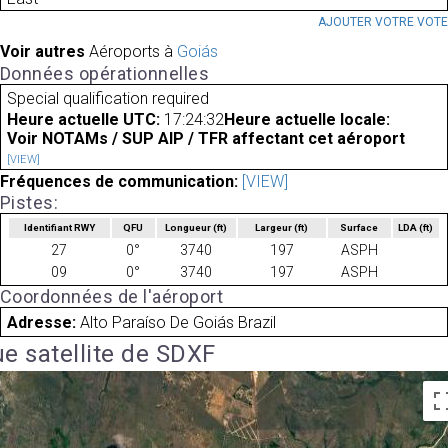
AJOUTER VOTRE VOT
Voir autres
Aéroports à
Goiás
Données opérationnelles
Special qualification required
Heure actuelle UTC:
17:24:32
Heure actuelle locale:
Voir NOTAMs / SUP AIP / TFR affectant cet aéroport
[VIEW]
Fréquences de communication:
[VIEW]
Pistes:
Identifiant RWY
QFU
Longueur
(ft)
Largeur
(ft)
Surface
LDA
(ft)
27
0°
3740
197
ASPH
09
0°
3740
197
ASPH
Coordonnées de l'aéroport
Adresse:
Alto Paraíso De Goiás Brazil
e satellite de SDXF