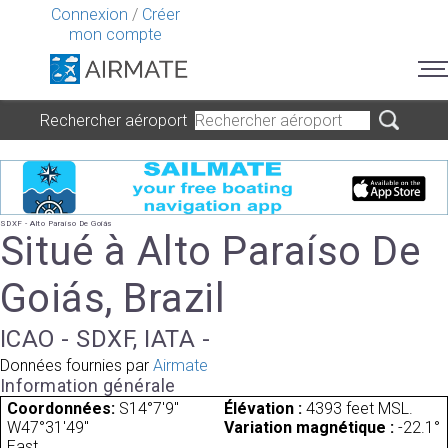
Connexion
/
Créer
mon compte
Rechercher aéroport
SDXF - Alto Paraíso De Goiás
Situé à Alto Paraíso De
Goiás, Brazil
ICAO - SDXF, IATA -
Données fournies par
Airmate
Information générale
Coordonnées:
S14°7'9"
Élévation :
4393 feet MSL.
W47°31'49"
Variation magnétique :
-22.1°
East