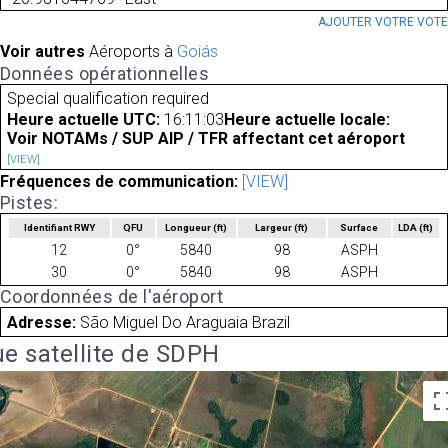
AJOUTER VOTRE VOT
Voir autres
Aéroports à
Goiás
Données opérationnelles
Special qualification required
Heure actuelle UTC:
16:11:03
Heure actuelle locale:
Voir NOTAMs / SUP AIP / TFR affectant cet aéroport
[VIEW]
Fréquences de communication:
[VIEW]
Pistes:
Identifiant RWY
QFU
Longueur
(ft)
Largeur
(ft)
Surface
LDA
(ft)
12
0°
5840
98
ASPH
30
0°
5840
98
ASPH
Coordonnées de l'aéroport
Adresse:
São Miguel Do Araguaia Brazil
e satellite de SDPH