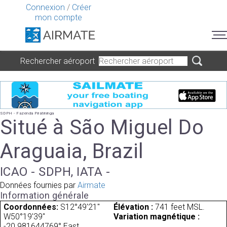
Connexion
/
Créer
mon compte
Rechercher aéroport
SDPH - Fazenda Piratininga
Situé à São Miguel Do
Araguaia, Brazil
ICAO - SDPH, IATA -
Données fournies par
Airmate
Information générale
Coordonnées:
S12°49'21"
Élévation :
741 feet MSL.
W50°19'39"
Variation magnétique :
-20.981644769° East