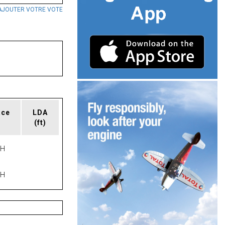
AJOUTER VOTRE VOTE
ace
LDA
(ft)
PH
PH