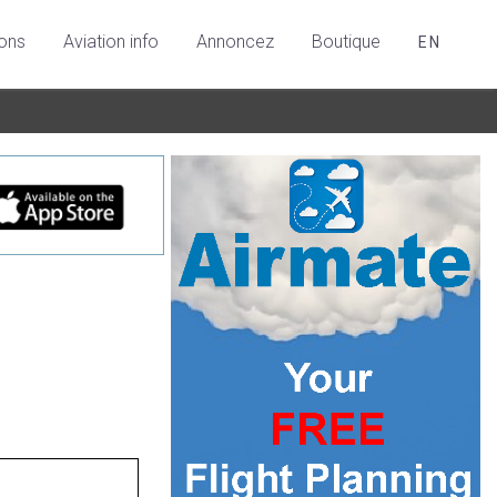
ions
Aviation info
Annoncez
Boutique
EN