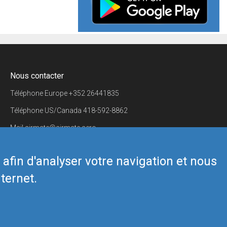
Nous contacter
Téléphone Europe
+352 26441835
Téléphone US/Canada
418-592-8862
Mail
airmate@airmate.aero
(c) Myriel Aviation SA
s afin d'analyser votre navigation et nous
ternet.
Back to top