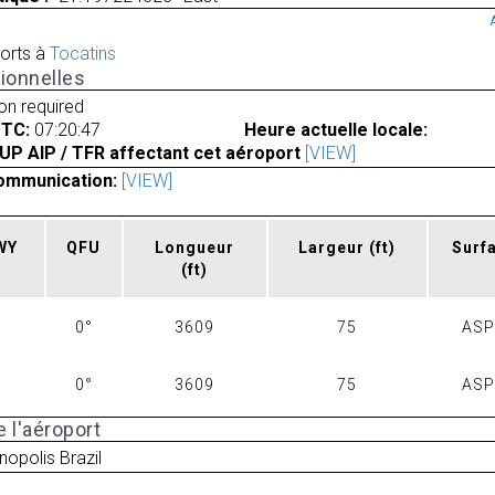
orts à
Tocatins
ionnelles
ion required
UTC:
07:20:47
Heure actuelle locale:
UP AIP / TFR affectant cet aéroport
[VIEW]
ommunication:
[VIEW]
RWY
QFU
Longueur
Largeur
(ft)
Surf
(ft)
0°
3609
75
AS
0°
3609
75
AS
 l'aéroport
nopolis Brazil