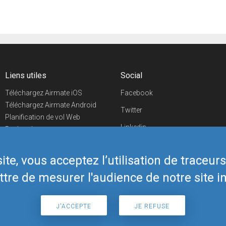
Liens utiles
Social
Téléchargez Airmate iOS
Facebook
Téléchargez Airmate Android
Twitter
Planification de vol Web
Linkedin
Recherche
aéroports/handleurs
YouTube
Evénements aéronautiques
te, vous acceptez l’utilisation de traceur
Telegram
Boutique Airmate
tre de mesurer l'audience de notre site in
J'ACCEPTE
JE REFUSE