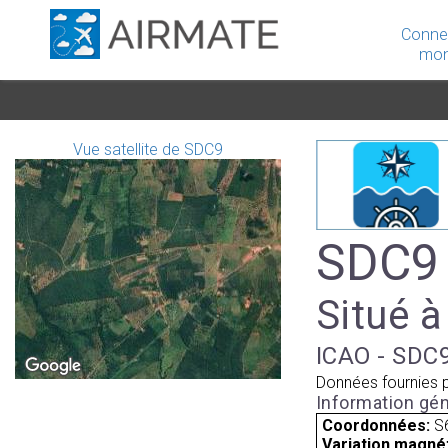
Conne
mon
Vue satellite de SDC9
SDC9 
Situé à
ICAO - SDC9
Données fournies 
Information gén
Coordonnées:
S
Variation magnét