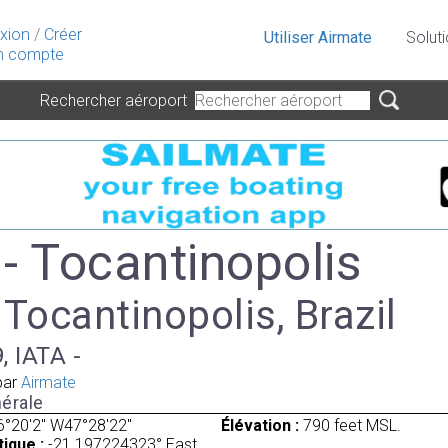
xion
/
Créer
Utiliser Airmate
Solut
 compte
Rechercher aéroport
- Tocantinopolis
 Tocantinopolis, Brazil
, IATA -
par
Airmate
érale
6°20'2" W47°28'22"
Élévation :
790 feet MSL.
ique :
-21.197224323° East