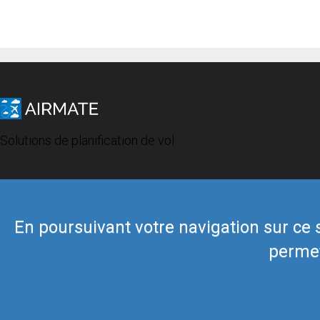
Solutions de planification de vol
En poursuivant votre navigation sur ce si
permet
© 2019 Airmate -
Conditions d'utilisation
-
Vie privée