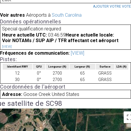
AJOUTER VOTRE VOT
Voir autres
Aéroports à
South Carolina
Données opérationnelles
Special qualification required
Heure actuelle UTC:
03:46:59
Heure actuelle locale:
Voir NOTAMs / SUP AIP / TFR affectant cet aéroport
[VIEW]
Fréquences de communication:
[VIEW]
Pistes:
Identifiant RWY
QFU
Longueur
(ft)
Largeur
(ft)
Surface
LDA
(ft)
12
0°
2700
65
GRASS
30
0°
2700
65
GRASS
Coordonnées de l'aéroport
Adresse:
Goose Creek United States
e satellite de SC98