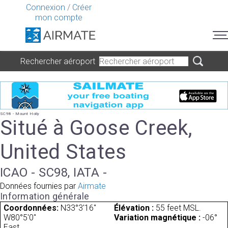
Connexion
/
Créer
mon compte
Rechercher aéroport
SC98 - Mount Holly
Situé à Goose Creek,
United States
ICAO - SC98, IATA -
Données fournies par
Airmate
Information générale
Coordonnées:
N33°3'16"
Élévation :
55 feet MSL.
W80°5'0"
Variation magnétique :
-06°
East