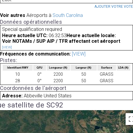
AJOUTER VOTRE VOT
Voir autres
Aéroports à
South Carolina
Données opérationnelles
Special qualification required
Heure actuelle UTC:
06:32:53
Heure actuelle locale:
Voir NOTAMs / SUP AIP / TFR affectant cet aéroport
[VIEW]
Fréquences de communication:
[VIEW]
Pistes:
Identifiant RWY
QFU
Longueur
(ft)
Largeur
(ft)
Surface
LDA
(ft)
10
0°
2200
50
GRASS
28
0°
2200
50
GRASS
Coordonnées de l'aéroport
Adresse:
Abbeville United States
e satellite de SC92