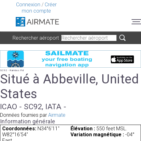
Connexion
/
Créer
mon compte
Rechercher aéroport
SC92 - Rambos Fld
Situé à Abbeville, United
States
ICAO - SC92, IATA -
Données fournies par
Airmate
Information générale
Coordonnées:
N34°6'11"
Élévation :
550 feet MSL.
W82°16'54"
Variation magnétique :
-04°
East