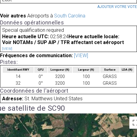
AJOUTER VOTRE VOT
Voir autres
Aéroports à
South Carolina
Données opérationnelles
Special qualification required
Heure actuelle UTC:
02:58:24
Heure actuelle locale:
Voir NOTAMs / SUP AIP / TFR affectant cet aéroport
[VIEW]
Fréquences de communication:
[VIEW]
Pistes:
Identifiant RWY
QFU
Longueur
(ft)
Largeur
(ft)
Surface
LDA
(ft)
14
0°
3200
100
GRASS
32
0°
3200
100
GRASS
Coordonnées de l'aéroport
Adresse:
St. Matthews United States
e satellite de SC90