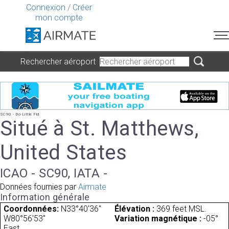
Connexion
/
Créer
mon compte
Rechercher aéroport
SC90 - Do-Little Fld
Situé à St. Matthews,
United States
ICAO - SC90, IATA -
Données fournies par
Airmate
Information générale
Coordonnées:
N33°40'36"
Élévation :
369 feet MSL.
W80°56'53"
Variation magnétique :
-05°
East