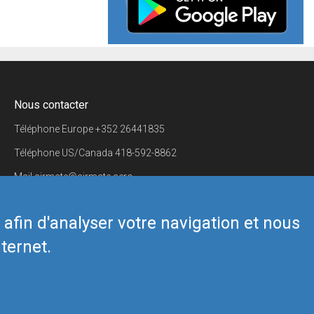
Nous contacter
Téléphone Europe
+352 26441835
Téléphone US/Canada
418-592-8862
Mail
airmate@airmate.aero
(c) Myriel Aviation SA
s afin d'analyser votre navigation et nous
ternet.
Back to top