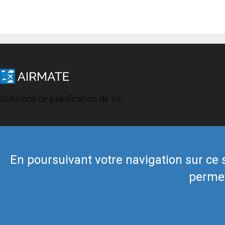
Solutions de planification de vol
En poursuivant votre navigation sur ce si
permet
© 2019 Airmate -
Conditions d'utilisation
-
Vie privée