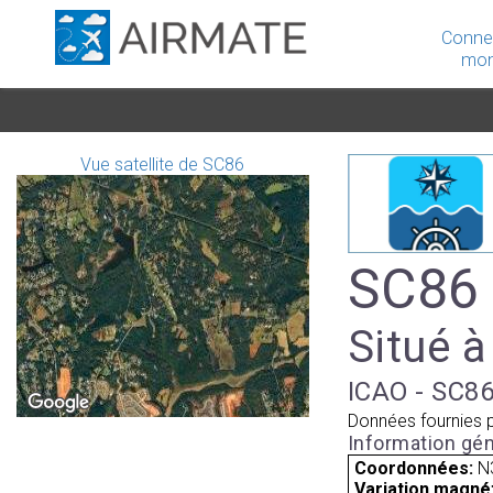
Conne
mon
Vue satellite de SC86
SC86 
Situé à
ICAO - SC86
Données fournies 
Information gén
Coordonnées:
N
Variation magnét