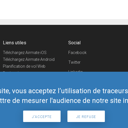
Liens utiles
Social
Téléchargez Airmate iOS
Facebook
Téléchargez Airmate Android
Twitter
Planification de vol Web
Linkedin
Recherche
aéroports/handleurs
YouTube
Evénements aéronautiques
te, vous acceptez l’utilisation de traceur
Telegram
Boutique Airmate
tre de mesurer l'audience de notre site in
J'ACCEPTE
JE REFUSE