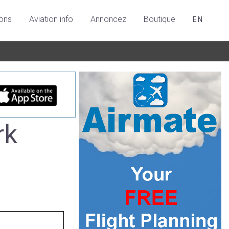
ions
Aviation info
Annoncez
Boutique
EN
rk