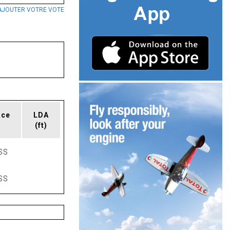
AJOUTER VOTRE VOTE
ace
LDA
(ft)
SS
SS