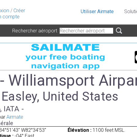
xion
/
Créer
Utiliser Airmate
Solut
 compte
Rechercher aéroport
- Williamsport Airpa
 Easley, United States
, IATA -
par
Airmate
érale
34°51'43" W82°34'53"
Élévation :
1100 feet MSL.
ique :
-04° East