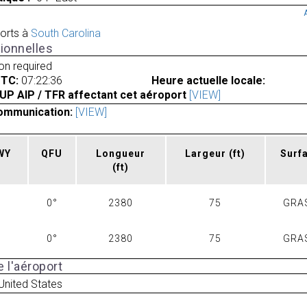
orts à
South Carolina
ionnelles
ion required
UTC:
07:22:36
Heure actuelle locale:
UP AIP / TFR affectant cet aéroport
[VIEW]
ommunication:
[VIEW]
RWY
QFU
Longueur
Largeur
(ft)
Surf
(ft)
0°
2380
75
GRA
0°
2380
75
GRA
 l'aéroport
United States