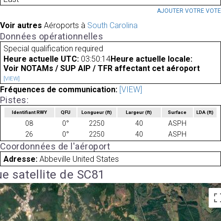
AJOUTER VOTRE VOT
Voir autres
Aéroports à
South Carolina
Données opérationnelles
Special qualification required
Heure actuelle UTC:
03:50:14
Heure actuelle locale:
Voir NOTAMs / SUP AIP / TFR affectant cet aéroport
[VIEW]
Fréquences de communication:
[VIEW]
Pistes:
Identifiant RWY
QFU
Longueur
(ft)
Largeur
(ft)
Surface
LDA
(ft)
08
0°
2250
40
ASPH
26
0°
2250
40
ASPH
Coordonnées de l'aéroport
Adresse:
Abbeville United States
e satellite de SC81