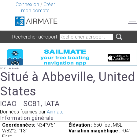
Connexion
/
Créer
mon compte
Rechercher aéroport
SC81 - Abbeville
Situé à Abbeville, United
States
ICAO - SC81, IATA -
Données fournies par
Airmate
Information générale
Coordonnées:
N34°9'5"
Élévation :
550 feet MSL.
W82°21'13"
Variation magnétique :
-04°
East