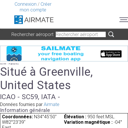
Connexion
/
Créer
mon compte
Rechercher aéroport
SC59 - Palmetto
Situé à Greenville,
United States
ICAO - SC59, IATA -
Données fournies par
Airmate
Information générale
Coordonnées:
N34°45'50"
Élévation :
950 feet MSL.
W82°23'39"
Variation magnétique :
-04°
East