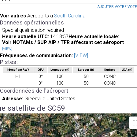
AJOUTER VOTRE VOT
Voir autres
Aéroports à
South Carolina
Données opérationnelles
Special qualification required
Heure actuelle UTC:
14:18:57
Heure actuelle locale:
Voir NOTAMs / SUP AIP / TFR affectant cet aéroport
[VIEW]
Fréquences de communication:
[VIEW]
Pistes:
Identifiant RWY
QFU
Longueur
(ft)
Largeur
(ft)
Surface
LDA
(ft)
H1
0°
100
50
CONC
0°
100
50
CONC
Coordonnées de l'aéroport
Adresse:
Greenville United States
e satellite de SC59