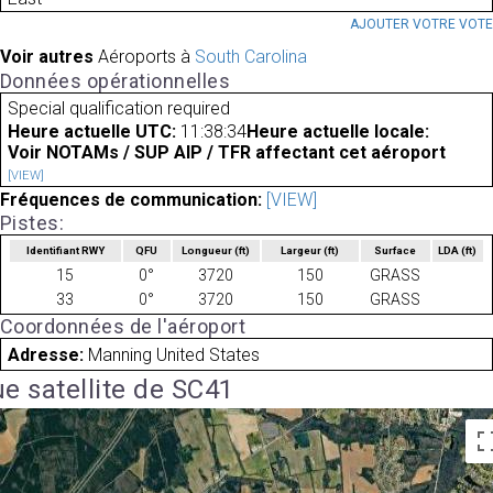
AJOUTER VOTRE VOT
Voir autres
Aéroports à
South Carolina
Données opérationnelles
Special qualification required
Heure actuelle UTC:
11:38:34
Heure actuelle locale:
Voir NOTAMs / SUP AIP / TFR affectant cet aéroport
[VIEW]
Fréquences de communication:
[VIEW]
Pistes:
Identifiant RWY
QFU
Longueur
(ft)
Largeur
(ft)
Surface
LDA
(ft)
15
0°
3720
150
GRASS
33
0°
3720
150
GRASS
Coordonnées de l'aéroport
Adresse:
Manning United States
e satellite de SC41