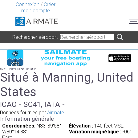
Connexion
/
Créer
mon compte
Rechercher aéroport
SC41 - Palmetto Air Plantation
Situé à Manning, United
States
ICAO - SC41, IATA -
Données fournies par
Airmate
Information générale
Coordonnées:
N33°39'58"
Élévation :
140 feet MSL.
W80°14'38"
Variation magnétique :
-06°
East