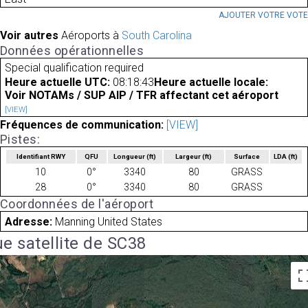
AJOUTER VOTRE VOT
Voir autres
Aéroports à
South Carolina
Données opérationnelles
Special qualification required
Heure actuelle UTC:
08:18:43
Heure actuelle locale:
Voir NOTAMs / SUP AIP / TFR affectant cet aéroport
[VIEW]
Fréquences de communication:
[VIEW]
Pistes:
Identifiant RWY
QFU
Longueur
(ft)
Largeur
(ft)
Surface
LDA
(ft)
10
0°
3340
80
GRASS
28
0°
3340
80
GRASS
Coordonnées de l'aéroport
Adresse:
Manning United States
e satellite de SC38