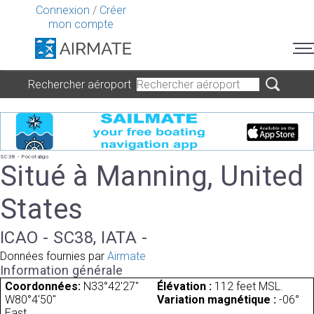
Connexion
/
Créer
mon compte
Rechercher aéroport
SC38 - Pocotaligo
Situé à Manning, United
States
ICAO - SC38, IATA -
Données fournies par
Airmate
Information générale
Coordonnées:
N33°42'27"
Élévation :
112 feet MSL.
W80°4'50"
Variation magnétique :
-06°
East