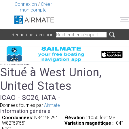
Connexion
/
Créer
mon compte
Rechercher aéroport
SC26 - Hawks Nest Farm
Situé à West Union,
United States
ICAO - SC26, IATA -
Données fournies par
Airmate
Information générale
Coordonnées:
N34°48'29"
Élévation :
1050 feet MSL.
W82°59'55"
Variation magnétique :
-04°
East