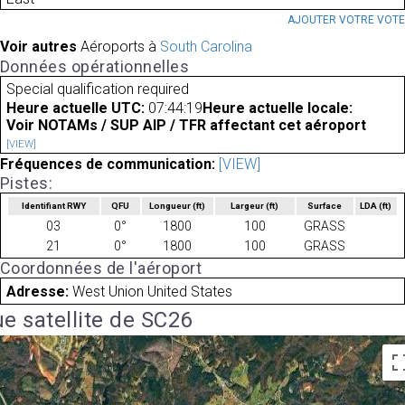
AJOUTER VOTRE VOT
Voir autres
Aéroports à
South Carolina
Données opérationnelles
Special qualification required
Heure actuelle UTC:
07:44:19
Heure actuelle locale:
Voir NOTAMs / SUP AIP / TFR affectant cet aéroport
[VIEW]
Fréquences de communication:
[VIEW]
Pistes:
Identifiant RWY
QFU
Longueur
(ft)
Largeur
(ft)
Surface
LDA
(ft)
03
0°
1800
100
GRASS
21
0°
1800
100
GRASS
Coordonnées de l'aéroport
Adresse:
West Union United States
e satellite de SC26