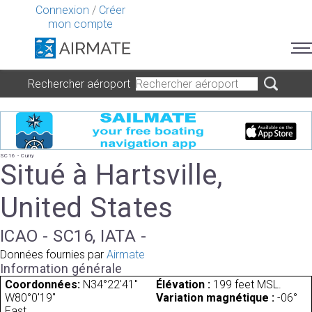
Connexion
/
Créer
mon compte
Rechercher aéroport
SC16 - Curry
Situé à Hartsville,
United States
ICAO - SC16, IATA -
Données fournies par
Airmate
Information générale
Coordonnées:
N34°22'41"
Élévation :
199 feet MSL.
W80°0'19"
Variation magnétique :
-06°
East