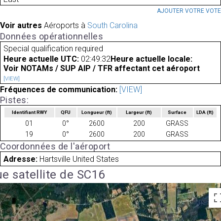
AJOUTER VOTRE VOT
Voir autres
Aéroports à
South Carolina
Données opérationnelles
Special qualification required
Heure actuelle UTC:
02:49:32
Heure actuelle locale:
Voir NOTAMs / SUP AIP / TFR affectant cet aéroport
[VIEW]
Fréquences de communication:
[VIEW]
Pistes:
Identifiant RWY
QFU
Longueur
(ft)
Largeur
(ft)
Surface
LDA
(ft)
01
0°
2600
200
GRASS
19
0°
2600
200
GRASS
Coordonnées de l'aéroport
Adresse:
Hartsville United States
e satellite de SC16