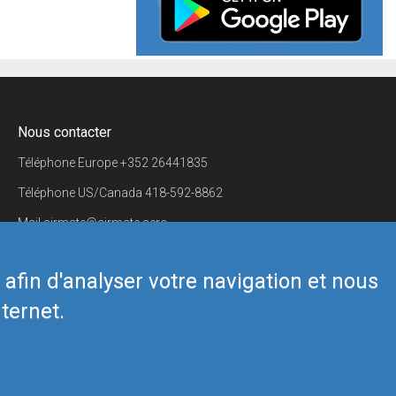
Nous contacter
Téléphone Europe
+352 26441835
Téléphone US/Canada
418-592-8862
Mail
airmate@airmate.aero
(c) Myriel Aviation SA
s afin d'analyser votre navigation et nous
ternet.
Back to top