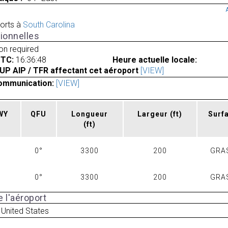
orts à
South Carolina
ionnelles
ion required
UTC:
16:36:48
Heure actuelle locale:
UP AIP / TFR affectant cet aéroport
[VIEW]
ommunication:
[VIEW]
RWY
QFU
Longueur
Largeur
(ft)
Surf
(ft)
0°
3300
200
GRA
0°
3300
200
GRA
 l'aéroport
United States