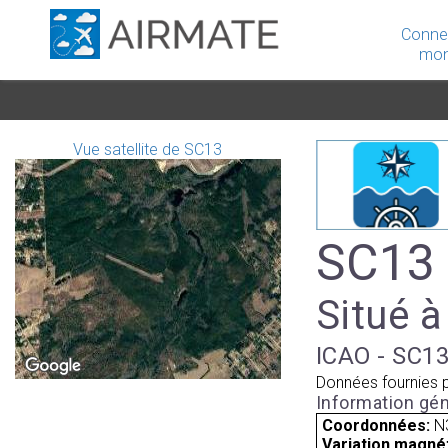
Conne
mon
Vue satellite de SC13
SC13 
Situé à
ICAO - SC13
Données fournies 
Information gén
Coordonnées:
N
Variation magnét