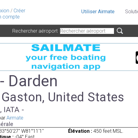
xion
/
Créer
Utiliser Airmate
Solut
 compte
Rechercher aéroport
- Darden
 Gaston, United States
, IATA -
par
Airmate
érale
33°50'27" W81°11'1"
Élévation :
450 feet MSL.
ique :
-04° East