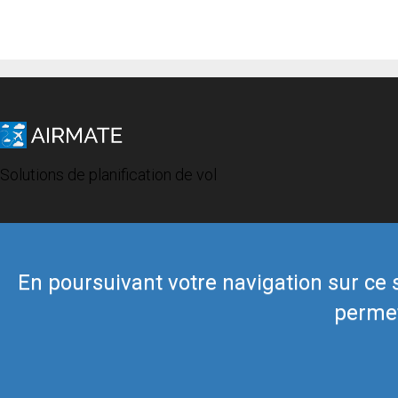
Solutions de planification de vol
En poursuivant votre navigation sur ce si
permet
© 2019 Airmate -
Conditions d'utilisation
-
Vie privée