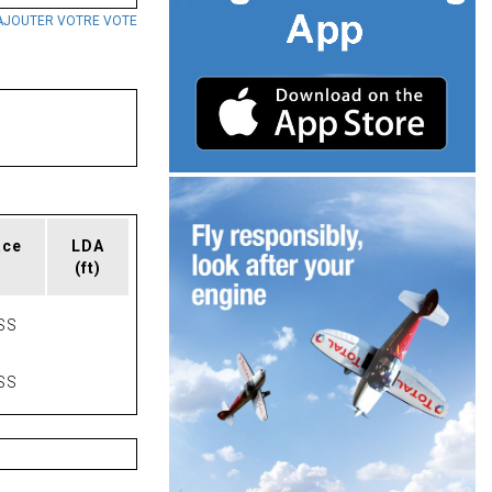
AJOUTER VOTRE VOTE
ace
LDA
(ft)
SS
SS