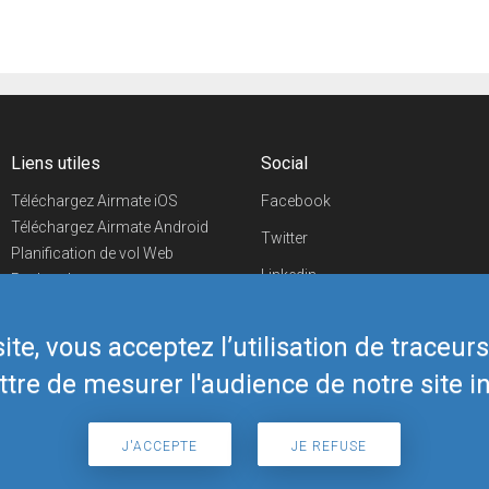
Liens utiles
Social
Téléchargez Airmate iOS
Facebook
Téléchargez Airmate Android
Twitter
Planification de vol Web
Linkedin
Recherche
aéroports/handleurs
YouTube
Evénements aéronautiques
te, vous acceptez l’utilisation de traceur
Telegram
Boutique Airmate
tre de mesurer l'audience de notre site in
J'ACCEPTE
JE REFUSE