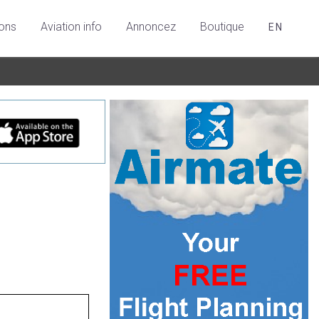
ions
Aviation info
Annoncez
Boutique
EN