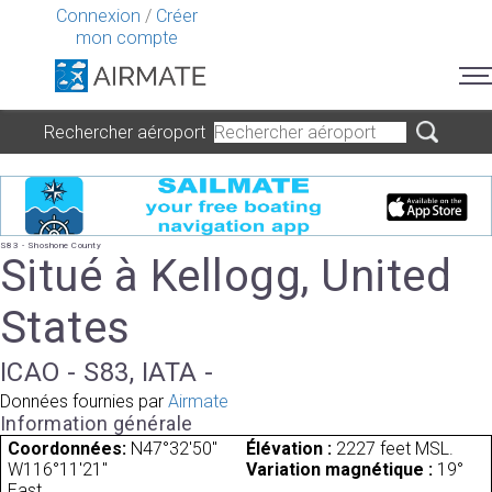
Connexion
/
Créer
mon compte
Rechercher aéroport
S83 - Shoshone County
Situé à Kellogg, United
States
ICAO - S83, IATA -
Données fournies par
Airmate
Information générale
Coordonnées:
N47°32'50"
Élévation :
2227 feet MSL.
W116°11'21"
Variation magnétique :
19°
East