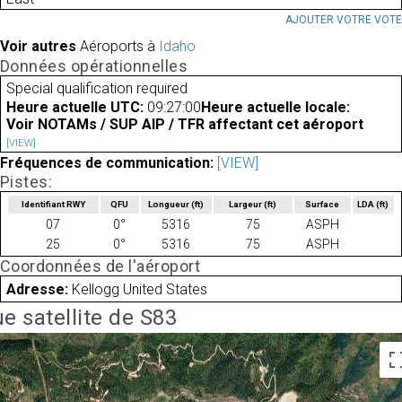
AJOUTER VOTRE VOT
Voir autres
Aéroports à
Idaho
Données opérationnelles
Special qualification required
Heure actuelle UTC:
09:27:00
Heure actuelle locale:
Voir NOTAMs / SUP AIP / TFR affectant cet aéroport
[VIEW]
Fréquences de communication:
[VIEW]
Pistes:
Identifiant RWY
QFU
Longueur
(ft)
Largeur
(ft)
Surface
LDA
(ft)
07
0°
5316
75
ASPH
25
0°
5316
75
ASPH
Coordonnées de l'aéroport
Adresse:
Kellogg United States
e satellite de S83