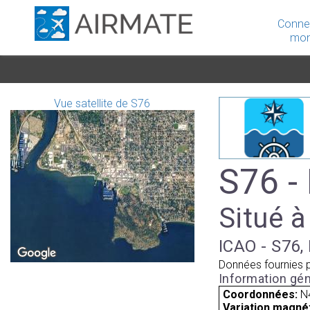
Conne
mon
Vue satellite de S76
S76 -
Situé à
ICAO - S76, 
Données fournies 
Information gén
Coordonnées:
N
Variation magnét