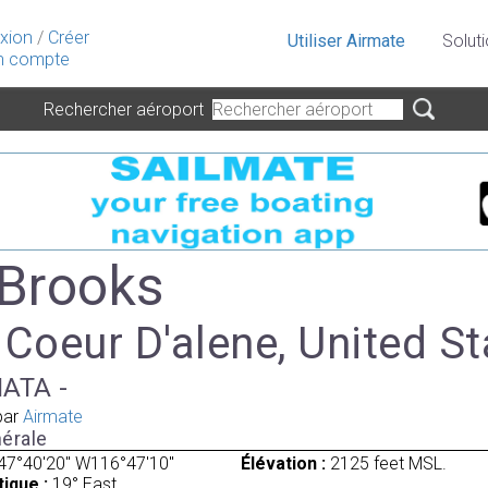
xion
/
Créer
Utiliser Airmate
Solut
 compte
Rechercher aéroport
 Brooks
 Coeur D'alene, United S
IATA -
par
Airmate
érale
47°40'20" W116°47'10"
Élévation :
2125 feet MSL.
ique :
19° East