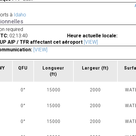
orts à
Idaho
ionnelles
ion required
UTC:
02:13:40
Heure actuelle locale:
UP AIP / TFR affectant cet aéroport
[VIEW]
ommunication:
[VIEW]
RWY
QFU
Longueur
Largeur
(ft)
Surf
(ft)
0°
15000
2000
WAT
0°
15000
2000
WAT
0°
15000
2000
WAT