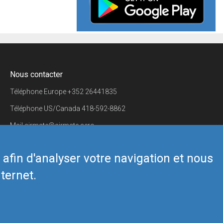
Nous contacter
Téléphone Europe
+352 26441835
Téléphone US/Canada
418-592-8862
Mail
airmate@airmate.aero
(c) Myriel Aviation SA
s afin d'analyser votre navigation et nous
ternet.
Back to top