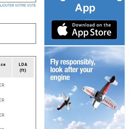
AJOUTER VOTRE VOTE
ace
LDA
(ft)
ER
ER
ER