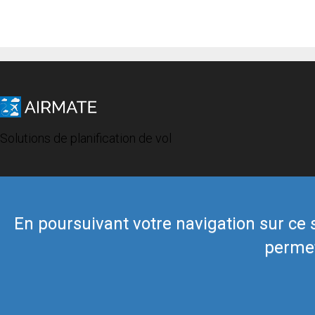
Solutions de planification de vol
En poursuivant votre navigation sur ce si
permet
© 2019 Airmate -
Conditions d'utilisation
-
Vie privée