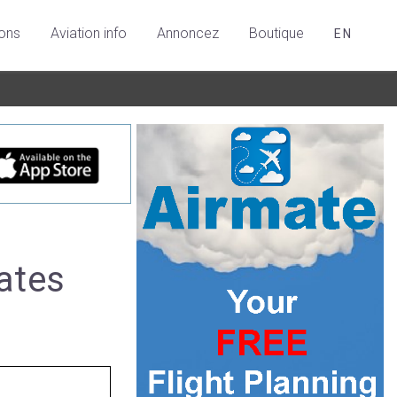
ions
Aviation info
Annoncez
Boutique
EN
tates