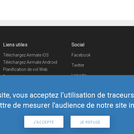
Liens utiles
Social
Téléchargez Airmate iOS
Facebook
Téléchargez Airmate Android
Twitter
Planification de vol Web
Linkedin
Recherche
aéroports/handleurs
YouTube
Evénements aéronautiques
te, vous acceptez l’utilisation de traceur
Telegram
Boutique Airmate
tre de mesurer l'audience de notre site in
J'ACCEPTE
JE REFUSE