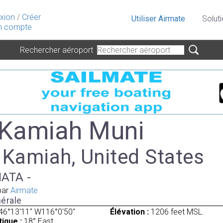
xion
/
Créer
Utiliser Airmate
Solut
 compte
Rechercher aéroport
 Kamiah Muni
 Kamiah, United States
IATA -
par
Airmate
érale
46°13'11" W116°0'50"
Élévation :
1206 feet MSL.
ique :
18° East