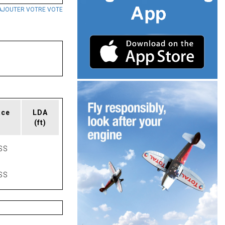
AJOUTER VOTRE VOTE
ace
LDA
(ft)
SS
SS