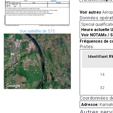
Voir autres
Aérop
Données opérat
Special qualificat
Heure actuelle 
Vue satellite de S73
Voir NOTAMs / S
Fréquences de c
Pistes:
Identifiant 
14
32
Coordonnées de
Adresse:
Kamiah
Autres serv