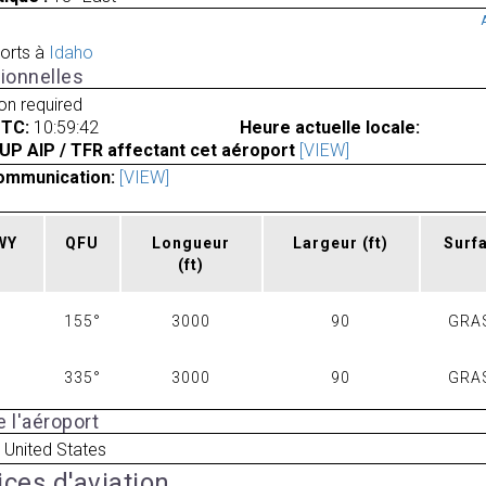
orts à
Idaho
ionnelles
ion required
UTC:
10:59:42
Heure actuelle locale:
UP AIP / TFR affectant cet aéroport
[VIEW]
ommunication:
[VIEW]
RWY
QFU
Longueur
Largeur
(ft)
Surf
(ft)
155°
3000
90
GRA
335°
3000
90
GRA
 l'aéroport
 United States
ices d'aviation