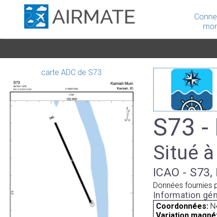
Conne
mon
carte ADC de S73
S73 -
Situé à
ICAO - S73, 
Données fournies 
Information gén
Coordonnées:
N
Variation magnét