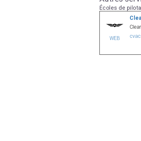
Écoles de pilot
Clea
Clear
cvac
WEB