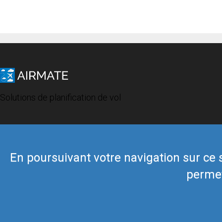
Solutions de planification de vol
En poursuivant votre navigation sur ce si
permet
© 2019 Airmate -
Conditions d'utilisation
-
Vie privée