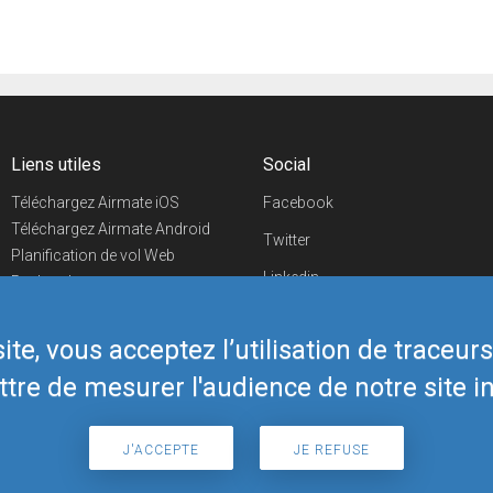
Liens utiles
Social
Téléchargez Airmate iOS
Facebook
Téléchargez Airmate Android
Twitter
Planification de vol Web
Linkedin
Recherche
aéroports/handleurs
YouTube
Evénements aéronautiques
te, vous acceptez l’utilisation de traceur
Telegram
Boutique Airmate
tre de mesurer l'audience de notre site in
J'ACCEPTE
JE REFUSE