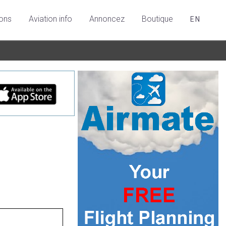
ions
Aviation info
Annoncez
Boutique
EN