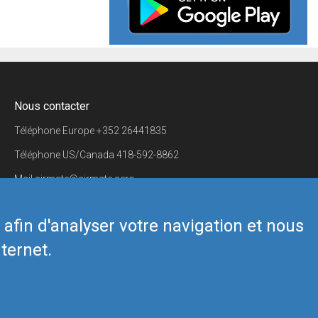
Nous contacter
Téléphone Europe
+352 26441835
Téléphone US/Canada
418-592-8862
Mail
airmate@airmate.aero
(c) Myriel Aviation SA
s afin d'analyser votre navigation et nous
ternet.
Back to top