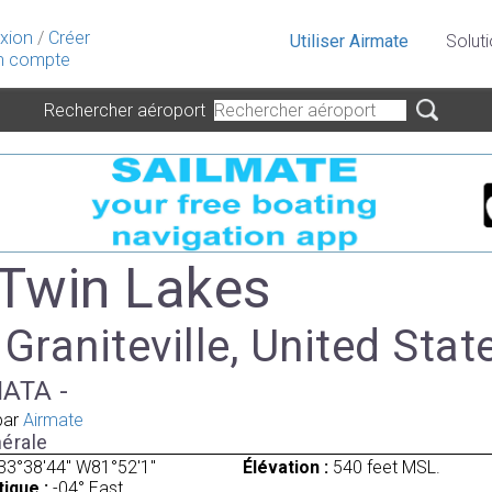
xion
/
Créer
Utiliser Airmate
Solut
 compte
Rechercher aéroport
 Twin Lakes
 Graniteville, United Stat
IATA -
par
Airmate
érale
33°38'44" W81°52'1"
Élévation :
540 feet MSL.
ique :
-04° East