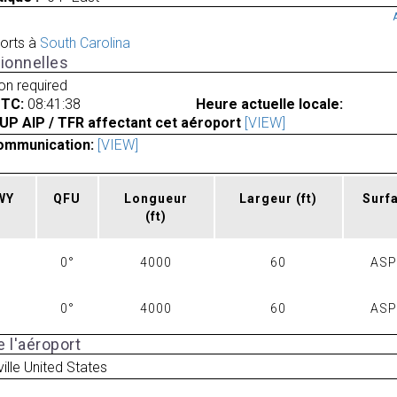
orts à
South Carolina
ionnelles
ion required
UTC:
08:41:38
Heure actuelle locale:
UP AIP / TFR affectant cet aéroport
[VIEW]
ommunication:
[VIEW]
RWY
QFU
Longueur
Largeur
(ft)
Surf
(ft)
0°
4000
60
AS
0°
4000
60
AS
 l'aéroport
ville United States