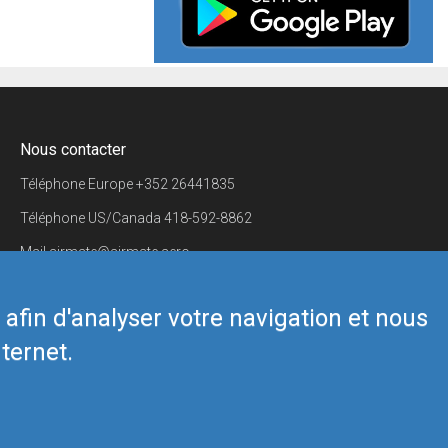
Nous contacter
Téléphone Europe
+352 26441835
Téléphone US/Canada
418-592-8862
Mail
airmate@airmate.aero
(c) Myriel Aviation SA
s afin d'analyser votre navigation et nous
ternet.
Back to top