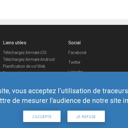
Liens utiles
Social
Téléchargez Airmate iOS
Facebook
Téléchargez Airmate Android
Twitter
Planification de vol Web
Linkedin
Recherche
aéroports/handleurs
YouTube
Evénements aéronautiques
te, vous acceptez l’utilisation de traceur
Telegram
Boutique Airmate
tre de mesurer l'audience de notre site in
J'ACCEPTE
JE REFUSE