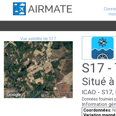
Conne
mon
Vue satellite de S17
S17 -
Situé à
ICAO - S17, 
Données fournies 
Information gén
Coordonnées:
N
Variation magnét