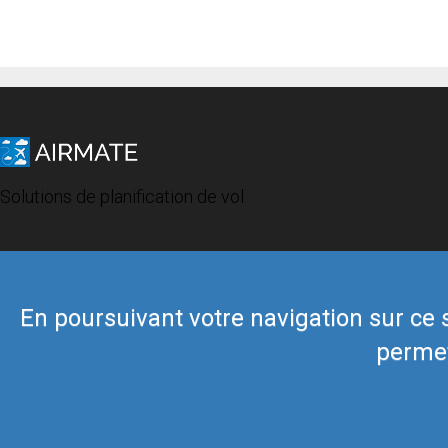
Solutions de planification de vol
En poursuivant votre navigation sur ce si
permet
© 2019 Airmate -
Conditions d'utilisation
-
Vie privée