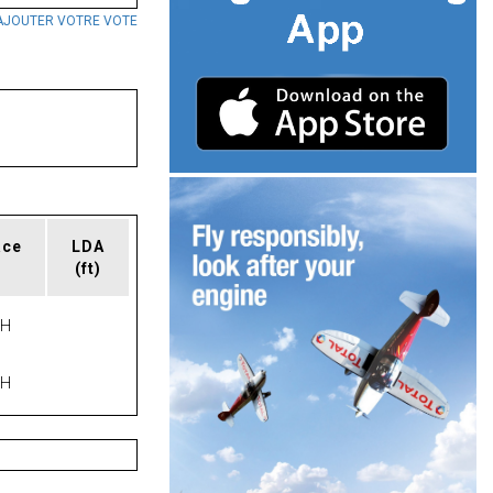
AJOUTER VOTRE VOTE
ace
LDA
(ft)
PH
PH