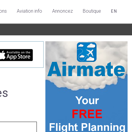
ions
Aviation info
Annoncez
Boutique
EN
es