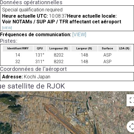
Données opérationnelles
Special qualification required
Heure actuelle UTC:
10:08:37
Heure actuelle locale:
Voir NOTAMs / SUP AIP / TFR affectant cet aéroport
[VIEW]
Fréquences de communication:
[VIEW]
Pistes:
Identifiant RWY
QFU
Longueur
(ft)
Largeur
(ft)
Surface
LDA
(ft)
14
131°
8202
148
ASP
32
311°
8202
148
ASP
Coordonnées de l'aéroport
Adresse:
Kochi Japan
e satellite de RJOK