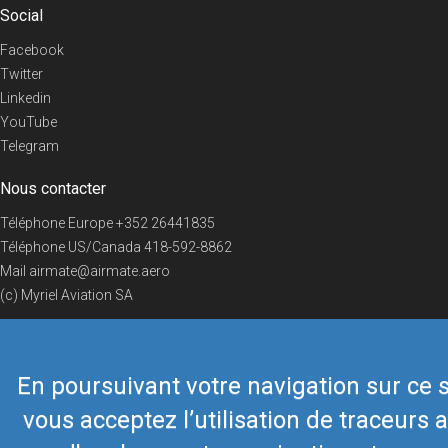
Social
Facebook
Twitter
Linkedin
YouTube
Telegram
Nous contacter
Téléphone Europe
+352 26441835
Téléphone US/Canada
418-592-8862
Mail
airmate@airmate.aero
(c) Myriel Aviation SA
En poursuivant votre navigation sur ce s
© 2019 Airmate -
Conditions d'utilisation
-
Vie privée
Back to top
vous acceptez l’utilisation de traceurs a