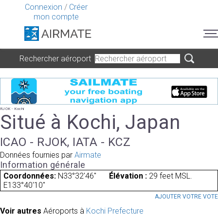
Connexion
/
Créer
mon compte
Rechercher aéroport
RJOK - Kochi
Situé à Kochi, Japan
ICAO - RJOK, IATA - KCZ
Données fournies par
Airmate
Information générale
Coordonnées:
N33°32'46"
Élévation :
29 feet MSL.
E133°40'10"
AJOUTER VOTRE VOT
Voir autres
Aéroports à
Kochi Prefecture