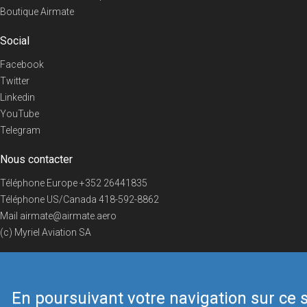
Boutique Airmate
Social
Facebook
Twitter
Linkedin
YouTube
Telegram
Nous contacter
Téléphone Europe
+352 26441835
Téléphone US/Canada
418-592-8862
Mail
airmate@airmate.aero
(c) Myriel Aviation SA
En poursuivant votre navigation sur ce s
© 2019 Airmate -
Conditions d'utilisation
-
Vie privée
Back to top