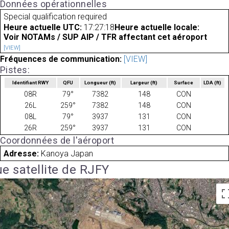
Données opérationnelles
Special qualification required
Heure actuelle UTC:
17:27:18
Heure actuelle locale:
Voir NOTAMs / SUP AIP / TFR affectant cet aéroport
[VIEW]
Fréquences de communication:
[VIEW]
Pistes:
Identifiant RWY
QFU
Longueur
(ft)
Largeur
(ft)
Surface
LDA
(ft)
08R
79°
7382
148
CON
26L
259°
7382
148
CON
08L
79°
3937
131
CON
26R
259°
3937
131
CON
Coordonnées de l'aéroport
Adresse:
Kanoya Japan
e satellite de RJFY