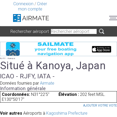
Connexion
/
Créer
mon compte
Rechercher aéroport
RJFY - Kanoya
Situé à Kanoya, Japan
ICAO - RJFY, IATA -
Données fournies par
Airmate
Information générale
Coordonnées:
N31°22'5"
Élévation :
202 feet MSL.
E130°50'17"
AJOUTER VOTRE VOT
Voir autres
Aéroports à
Kagoshima Prefecture