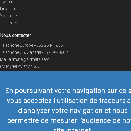
Twitter
Linkedin
YouTube
Telegram
Nous contacter
Téléphone Europe
+352 26441835
Téléphone US/Canada
418-592-8862
Mail
airmate@airmate.aero
(c) Myriel Aviation SA
En poursuivant votre navigation sur ce s
© 2019 Airmate -
Conditions d'utilisation
-
Vie privée
Back to top
vous acceptez l’utilisation de traceurs a
d'analyser votre navigation et nous
permettre de mesurer l'audience de no
site internet.