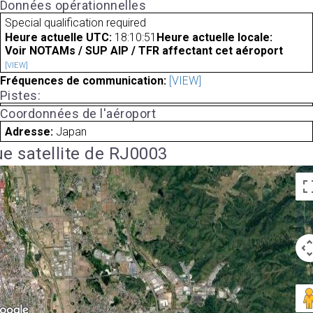
Données opérationnelles
Special qualification required
Heure actuelle UTC:
18:10:51
Heure actuelle locale:
Voir NOTAMs / SUP AIP / TFR affectant cet aéroport
[VIEW]
Fréquences de communication:
[VIEW]
Pistes:
Coordonnées de l'aéroport
Adresse:
Japan
e satellite de RJ0003