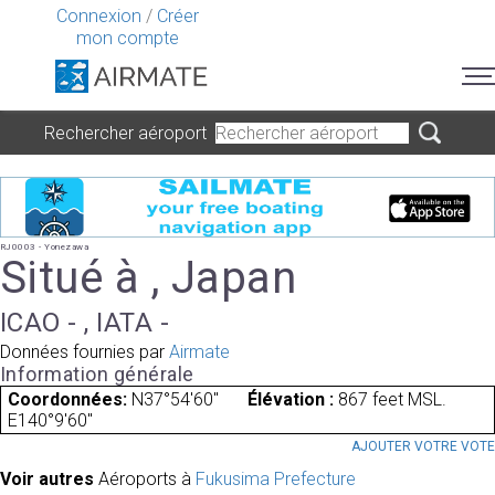
Connexion
/
Créer
mon compte
Rechercher aéroport
RJ0003 - Yonezawa
Situé à , Japan
ICAO - , IATA -
Données fournies par
Airmate
Information générale
Coordonnées:
N37°54'60"
Élévation :
867 feet MSL.
E140°9'60"
AJOUTER VOTRE VOT
Voir autres
Aéroports à
Fukusima Prefecture