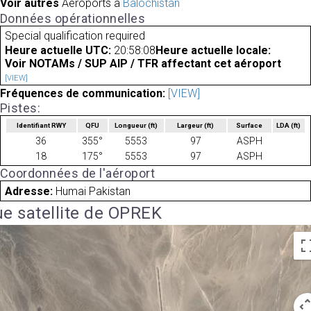
Voir autres
Aéroports à
Balochistan
Données opérationnelles
Special qualification required
Heure actuelle UTC:
20:58:08
Heure actuelle locale:
Voir NOTAMs / SUP AIP / TFR affectant cet aéroport
[VIEW]
Fréquences de communication:
[VIEW]
Pistes:
Identifiant RWY
QFU
Longueur
(ft)
Largeur
(ft)
Surface
LDA
(ft)
36
355°
5553
97
ASPH
18
175°
5553
97
ASPH
Coordonnées de l'aéroport
Adresse:
Humai Pakistan
e satellite de OPREK