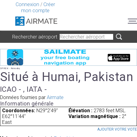
Connexion
/
Créer
mon compte
Rechercher aéroport
OPREK - Rekodiq
Situé à Humai, Pakistan
ICAO - , IATA -
Données fournies par
Airmate
Information générale
Coordonnées:
N29°2'49"
Élévation :
2783 feet MSL.
E62°11'44"
Variation magnétique :
2°
East
AJOUTER VOTRE VOT