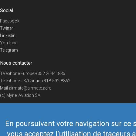
Social
Facebook
Twitter
Linkedin
YouTube
Telegram
Nous contacter
Téléphone Europe
+352 26441835
Téléphone US/Canada
418-592-8862
Mail
airmate@airmate.aero
(c) Myriel Aviation SA
En poursuivant votre navigation sur ce s
© 2019 Airmate -
Conditions d'utilisation
-
Vie privée
Back to top
vous acceptez l’utilisation de traceurs a