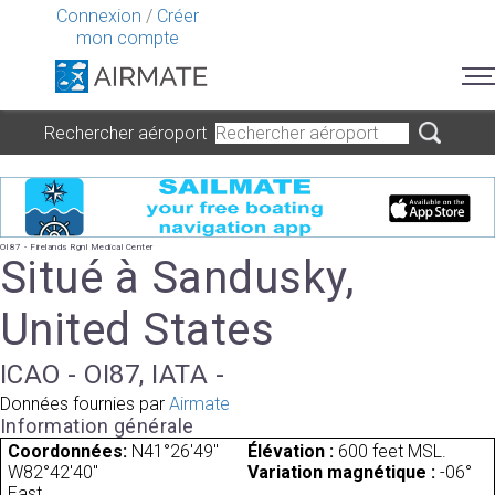
Connexion
/
Créer
mon compte
Rechercher aéroport
OI87 - Firelands Rgnl Medical Center
Situé à Sandusky,
United States
ICAO - OI87, IATA -
Données fournies par
Airmate
Information générale
Coordonnées:
N41°26'49"
Élévation :
600 feet MSL.
W82°42'40"
Variation magnétique :
-06°
East