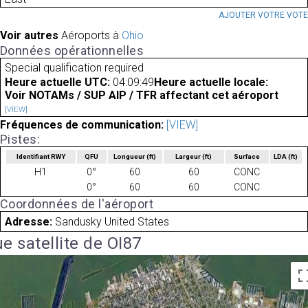
AJOUTER VOTRE VOT
Voir autres
Aéroports à
Ohio
Données opérationnelles
Special qualification required
Heure actuelle UTC:
04:09:49
Heure actuelle locale:
Voir NOTAMs / SUP AIP / TFR affectant cet aéroport
[VIEW]
Fréquences de communication:
[VIEW]
Pistes:
Identifiant RWY
QFU
Longueur
(ft)
Largeur
(ft)
Surface
LDA
(ft)
H1
0°
60
60
CONC
0°
60
60
CONC
Coordonnées de l'aéroport
Adresse:
Sandusky United States
e satellite de OI87