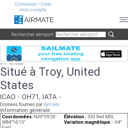
Connexion
/
Créer
mon compte
Rechercher aéroport
OH71 - Troy Skypark
Situé à Troy, United
States
ICAO - OH71, IATA -
Données fournies par
Airmate
Information générale
Coordonnées:
N39°59'26"
Élévation :
930 feet MSL.
W84°16'15"
Variation magnétique :
-04°
East