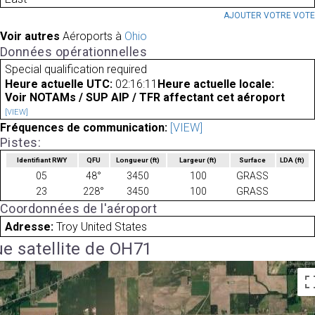
AJOUTER VOTRE VOT
Voir autres
Aéroports à
Ohio
Données opérationnelles
Special qualification required
Heure actuelle UTC:
02:16:11
Heure actuelle locale:
Voir NOTAMs / SUP AIP / TFR affectant cet aéroport
[VIEW]
Fréquences de communication:
[VIEW]
Pistes:
Identifiant RWY
QFU
Longueur
(ft)
Largeur
(ft)
Surface
LDA
(ft)
05
48°
3450
100
GRASS
23
228°
3450
100
GRASS
Coordonnées de l'aéroport
Adresse:
Troy United States
e satellite de OH71