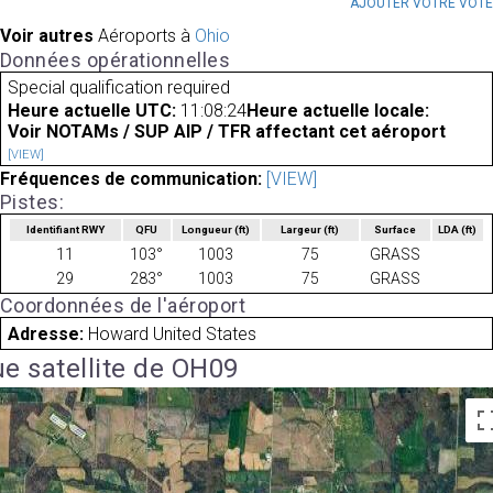
AJOUTER VOTRE VOT
Voir autres
Aéroports à
Ohio
Données opérationnelles
Special qualification required
Heure actuelle UTC:
11:08:24
Heure actuelle locale:
Voir NOTAMs / SUP AIP / TFR affectant cet aéroport
[VIEW]
Fréquences de communication:
[VIEW]
Pistes:
Identifiant RWY
QFU
Longueur
(ft)
Largeur
(ft)
Surface
LDA
(ft)
11
103°
1003
75
GRASS
29
283°
1003
75
GRASS
Coordonnées de l'aéroport
Adresse:
Howard United States
e satellite de OH09