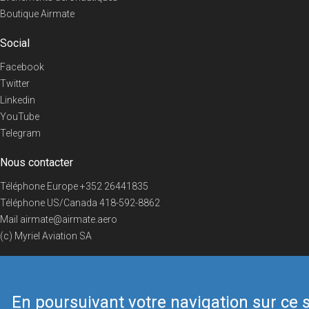
Boutique Airmate
Social
Facebook
Twitter
Linkedin
YouTube
Telegram
Nous contacter
Téléphone Europe
+352 26441835
Téléphone US/Canada
418-592-8862
Mail
airmate@airmate.aero
(c) Myriel Aviation SA
En poursuivant votre navigation sur ce s
© 2019 Airmate -
Conditions d'utilisation
-
Vie privée
Back to top