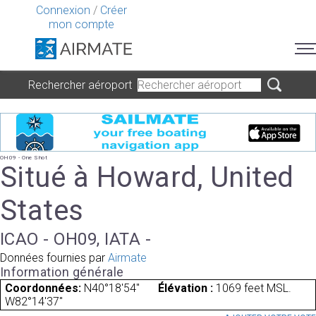
Connexion
/
Créer
mon compte
Rechercher aéroport
OH09 - One Shot
Situé à Howard, United
States
ICAO - OH09, IATA -
Données fournies par
Airmate
Information générale
Coordonnées:
N40°18'54"
Élévation :
1069 feet MSL.
W82°14'37"