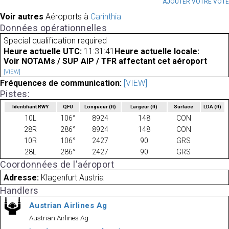
AJOUTER VOTRE VOT
Voir autres
Aéroports à
Carinthia
Données opérationnelles
Special qualification required
Heure actuelle UTC:
11:31:41
Heure actuelle locale:
Voir NOTAMs / SUP AIP / TFR affectant cet aéroport
[VIEW]
Fréquences de communication:
[VIEW]
Pistes:
Identifiant RWY
QFU
Longueur
(ft)
Largeur
(ft)
Surface
LDA
(ft)
10L
106°
8924
148
CON
28R
286°
8924
148
CON
10R
106°
2427
90
GRS
28L
286°
2427
90
GRS
Coordonnées de l'aéroport
Adresse:
Klagenfurt Austria
Handlers
Austrian Airlines Ag
Austrian Airlines Ag