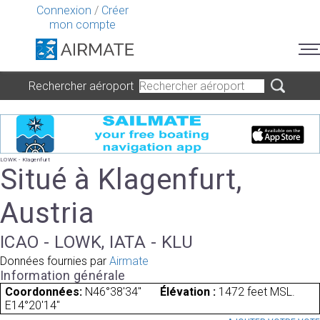
Connexion
/
Créer
mon compte
Rechercher aéroport
LOWK - Klagenfurt
Situé à Klagenfurt,
Austria
ICAO - LOWK, IATA - KLU
Données fournies par
Airmate
Information générale
Coordonnées:
N46°38'34"
Élévation :
1472 feet MSL.
E14°20'14"