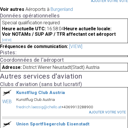
AJOUTER VOTRE VOT
Voir autres
Aéroports à
Burgenland
Données opérationnelles
Special qualification required
Heure actuelle UTC:
16:58:04
Heure actuelle locale:
Voir NOTAMs / SUP AIP / TFR affectant cet aéroport
[VIEW]
Fréquences de communication:
[VIEW]
Pistes:
Coordonnées de l'aéroport
Adresse:
District Wiener Neustadt(Stadt) Austria
Autres services d'aviation
Clubs d'aviation (sans but lucratif)
Kunstflug Club Austria
Kunstflug Club Austria
WEB
friedrich.laessig@chello.at
+4369913288900
AJOUTER VOTRE VOTE
Union Sportfliegerclub Eisenstadt