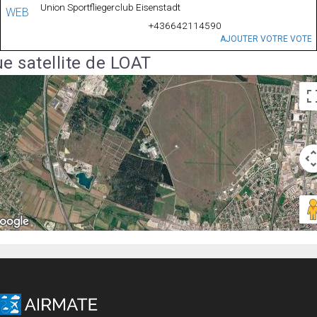
Union Sportfliegerclub Eisenstadt
WEB
+436642114590
AJOUTER VOTRE VOTE
e satellite de LOAT