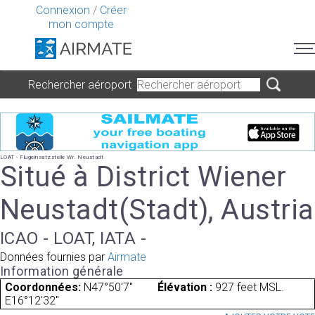
Connexion
/
Créer
mon compte
Rechercher aéroport
LOAT - Flugeinsatzstelle Wr. Neustadt
Situé à District Wiener
Neustadt(Stadt), Austria
ICAO - LOAT, IATA -
Données fournies par
Airmate
Information générale
Coordonnées:
N47°50'7"
Élévation :
927 feet MSL.
E16°12'32"